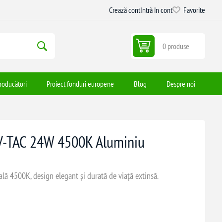
Crează cont
Intră în cont
Favorite
0 produse
roducători
Proiect fonduri europene
Blog
Despre noi
 V-TAC 24W 4500K Aluminiu
ă 4500K, design elegant și durată de viață extinsă.