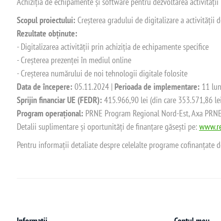
Achiziția de echipamente și software pentru dezvoltarea activității
Scopul proiectului:
Creșterea gradului de digitalizare a activității
Rezultate obținute:
- Digitalizarea activității prin achiziția de echipamente specifice
- Creșterea prezenței în mediul online
- Creșterea numărului de noi tehnologii digitale folosite
Data de începere:
05.11.2024 |
Perioada de implementare:
11 lun
Sprijin financiar UE (FEDR):
415.966,90 lei (din care 353.571,86 le
Program operațional:
PRNE Program Regional Nord-Est, Axa PRNE_P
Detalii suplimentare și oportunități de finanțare găsești pe:
www.re
Pentru informații detaliate despre celelalte programe cofinanțate 
Informații
Contul meu