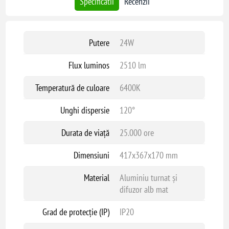
Specificatii
Recenzii
Putere
24W
Flux luminos
2510 lm
Temperatură de culoare
6400K
Unghi dispersie
120°
Durata de viață
25.000 ore
Dimensiuni
417x367x170 mm
Material
Aluminiu turnat și
difuzor alb mat
Grad de protecție (IP)
IP20