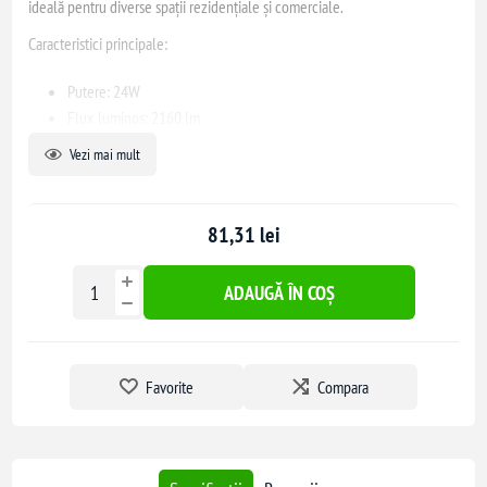
ideală pentru diverse spații rezidențiale și comerciale.
Caracteristici principale:
Putere: 24W
Flux luminos: 2160 lm
Temperatură de culoare: 6400K
Vezi mai mult
Unghi de dispersie: 120°
Durată de viață: 25.000 ore
Dimensiuni: 170mm x 38mm
81,31 lei
Material: Aluminiu turnat și difuzor alb mat
Grad de protecție: IP20
ADAUGĂ ÎN COȘ
Instalarea este simplă, fără necesitatea unor modificări majore ale
tavanului, fiind potrivită pentru diverse încăperi precum dormitoare,
livinguri, coridoare sau birouri.
Favorite
Compara