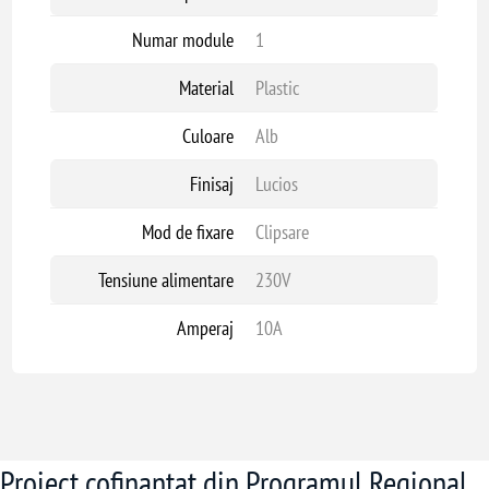
Numar module
1
Material
Plastic
Culoare
Alb
Finisaj
Lucios
Mod de fixare
Clipsare
Tensiune alimentare
230V
Amperaj
10A
Proiect cofinanțat din Programul Regional