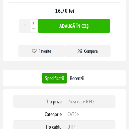
16,70 lei
ADAUGĂ ÎN COȘ
Favorite
Compara
Specificatii
Recenzii
Tip priza
Priza date RJ45
Categorie
CAT5e
Tip cablu
UTP