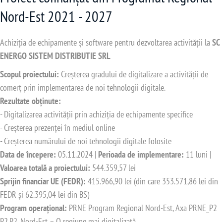
Nord-Est 2021 - 2027
Achiziția de echipamente și software pentru dezvoltarea activității la
SC
ENERGO SISTEM DISTRIBUTIE SRL
Scopul proiectului:
Creșterea gradului de digitalizare a activității de
comerț prin implementarea de noi tehnologii digitale.
Rezultate obținute:
- Digitalizarea activității prin achiziția de echipamente specifice
- Creșterea prezenței în mediul online
- Creșterea numărului de noi tehnologii digitale folosite
Data de începere:
05.11.2024 |
Perioada de implementare:
11 luni |
Valoarea totală a proiectului:
544.359,57 lei
Sprijin financiar UE (FEDR):
415.966,90 lei (din care 353.571,86 lei din
FEDR și 62.395,04 lei din BS)
Program operațional:
PRNE Program Regional Nord-Est, Axa PRNE_P2
P2.P2. Nord-Est – O regiune mai digitalizată