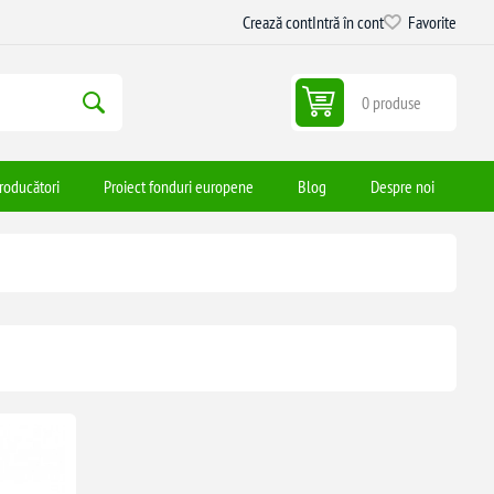
Crează cont
Intră în cont
Favorite
0 produse
roducători
Proiect fonduri europene
Blog
Despre noi