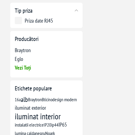
Tip priza
Priza date RJ45
Producători
Braytron
Eglo
Vezi Toți
Etichete populare
alb
16a
Braytron
Bticino
design modern
iluminat exterior
iluminat interior
IP65
instalatii electrice
IP20
ip44
lumina calda
negru
Noark