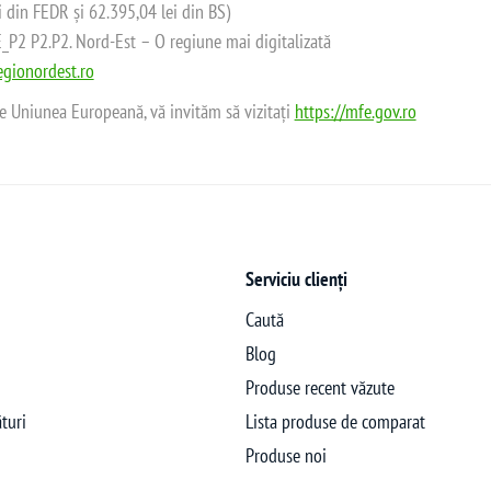
i din FEDR și 62.395,04 lei din BS)
2 P2.P2. Nord-Est – O regiune mai digitalizată
gionordest.ro
de Uniunea Europeană, vă invităm să vizitați
https://mfe.gov.ro
Serviciu clienți
Caută
Blog
Produse recent văzute
turi
Lista produse de comparat
Produse noi