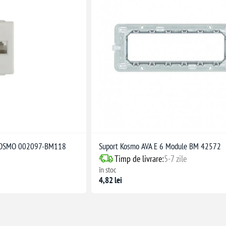
 KOSMO 002097-BM118
Suport Kosmo AVA E 6 Module BM 42572
Timp de livrare:
5-7 zile
în stoc
4,82 lei