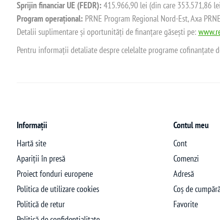
Sprijin financiar UE (FEDR):
415.966,90 lei (din care 353.571,86 le
Program operațional:
PRNE Program Regional Nord-Est, Axa PRNE_P
Detalii suplimentare și oportunități de finanțare găsești pe:
www.re
Pentru informații detaliate despre celelalte programe cofinanțate 
Informații
Contul meu
Hartă site
Cont
Apariții în presă
Comenzi
Proiect fonduri europene
Adresă
Politica de utilizare cookies
Coș de cumpără
Politică de retur
Favorite
Politică de confidențialitate