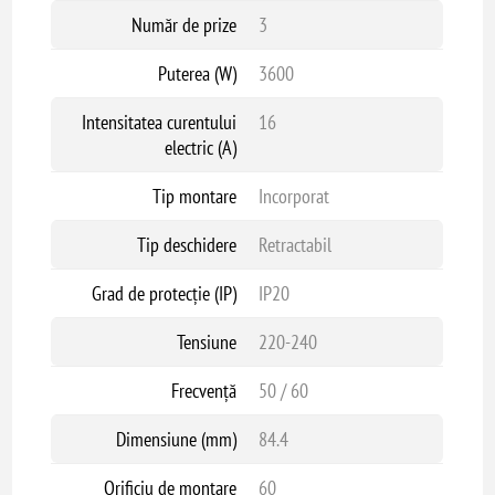
Număr de prize
3
Puterea (W)
3600
Intensitatea curentului
16
electric (A)
Tip montare
Incorporat
Tip deschidere
Retractabil
Grad de protecție (IP)
IP20
Tensiune
220-240
Frecvență
50 / 60
Dimensiune (mm)
84.4
Orificiu de montare
60