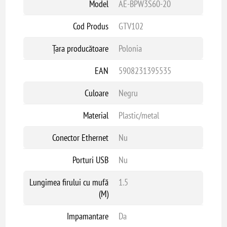
Model
AE-BPW3S60-20
Cod Produs
GTV102
Ţara producătoare
Polonia
EAN
5908231395535
Culoare
Negru
Material
Plastic/metal
Conector Ethernet
Nu
Porturi USB
Nu
Lungimea firului cu mufă
1.5
(M)
Impamantare
Da