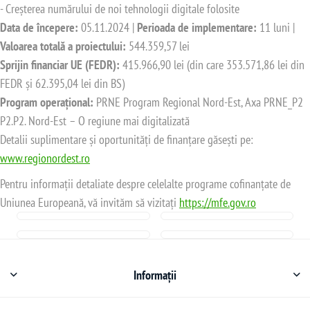
- Creșterea numărului de noi tehnologii digitale folosite
Data de începere:
05.11.2024 |
Perioada de implementare:
11 luni |
Valoarea totală a proiectului:
544.359,57 lei
Sprijin financiar UE (FEDR):
415.966,90 lei (din care 353.571,86 lei din
FEDR și 62.395,04 lei din BS)
Program operațional:
PRNE Program Regional Nord-Est, Axa PRNE_P2
P2.P2. Nord-Est – O regiune mai digitalizată
Detalii suplimentare și oportunități de finanțare găsești pe:
www.regionordest.ro
Pentru informații detaliate despre celelalte programe cofinanțate de
Uniunea Europeană, vă invităm să vizitați
https://mfe.gov.ro
Informații