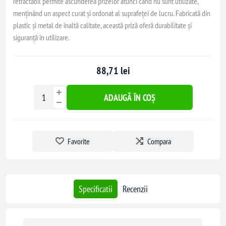
retractabil permite ascunderea prizelor atunci când nu sunt utilizate,
menținând un aspect curat și ordonat al suprafeței de lucru. Fabricată din
plastic și metal de înaltă calitate, această priză oferă durabilitate și
siguranță în utilizare.
88,71 lei
ADAUGĂ ÎN COȘ
Favorite
Compara
Specificatii
Recenzii