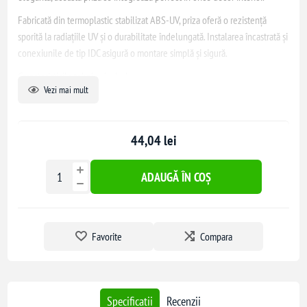
Fabricată din termoplastic stabilizat ABS-UV, priza oferă o rezistență
sporită la radiațiile UV și o durabilitate îndelungată. Instalarea încastrată și
conexiunile de tip IDC asigură o montare simplă și sigură.
Caracteristicile tehnice includ:
Vezi mai mult
Tip ecranare conector: UTP
Număr prize: 1
44,04 lei
Dimensiuni: 73 mm x 73 mm x 35 mm
Grad de protecție: IP20
ADAUGĂ ÎN COȘ
Această priză este compatibilă cu cabluri rigide și este destinată utilizării
în clădiri comerciale mici și spații rezidențiale.
Favorite
Compara
Specificatii
Recenzii