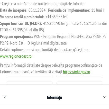
- Creșterea numărului de noi tehnologii digitale folosite
Data de începere:
05.11.2024 |
Perioada de implementare:
11 luni |
Valoarea totală a proiectului:
544.359,57 lei
Sprijin financiar UE (FEDR):
415.966,90 lei (din care 353.571,86 lei din
FEDR și 62.395,04 lei din BS)
Program operațional:
PRNE Program Regional Nord-Est, Axa PRNE_P2
P2.P2. Nord-Est – O regiune mai digitalizată
Detalii suplimentare și oportunități de finanțare găsești pe:
www.regionordest.ro
Pentru informații detaliate despre celelalte programe cofinanțate de
Uniunea Europeană, vă invităm să vizitați
https://mfe.gov.ro
Informații