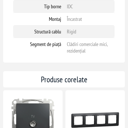
Tip borne
IDC
Montaj
Încastrat
Structură cablu
Rigid
Segment de piață
Clădiri comerciale mici,
rezidențial
Produse corelate