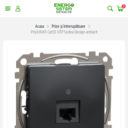
0
Acasa
Prize și întrerupătoare
Priză RJ45 Cat5E UTP Sedna Design antracit