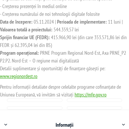
- Creșterea prezenței în mediul online
- Creșterea numărului de noi tehnologii digitale folosite
Data de începere:
05.11.2024 |
Perioada de implementare:
11 luni |
Valoarea totală a proiectului:
544.359,57 lei
Sprijin financiar UE (FEDR):
415.966,90 lei (din care 353.571,86 lei din
FEDR și 62.395,04 lei din BS)
Program operațional:
PRNE Program Regional Nord-Est, Axa PRNE_P2
P2.P2. Nord-Est – O regiune mai digitalizată
Detalii suplimentare și oportunități de finanțare găsești pe:
www.regionordest.ro
Pentru informații detaliate despre celelalte programe cofinanțate de
Uniunea Europeană, vă invităm să vizitați
https://mfe.gov.ro
Informații