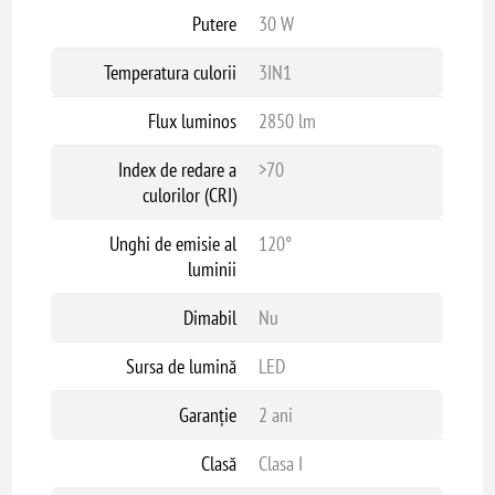
Putere
30 W
Temperatura culorii
3IN1
Flux luminos
2850 lm
Index de redare a
>70
culorilor (CRI)
Unghi de emisie al
120°
luminii
Dimabil
Nu
Sursa de lumină
LED
Garanție
2 ani
Clasă
Clasa I