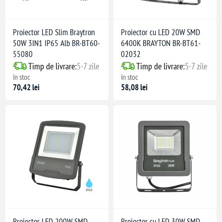
Proiector LED Slim Braytron
Proiector cu LED 20W SMD
50W 3IN1 IP65 Alb BR-BT60-
6400K BRAYTON BR-BT61-
55080
02032
Timp de livrare:
5-7 zile
Timp de livrare:
5-7 zile
în stoc
în stoc
70,42 lei
58,08 lei
Proiector LED 200W SMD
Proiector cu LED 30W SMD