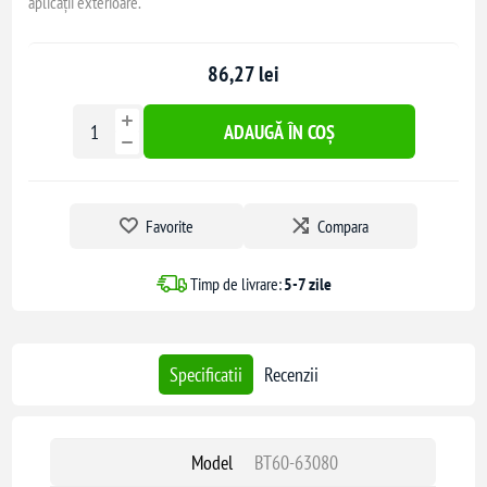
aplicații exterioare.
86,27 lei
ADAUGĂ ÎN COȘ
Favorite
Compara
Timp de livrare:
5-7 zile
Specificatii
Recenzii
Model
BT60-63080