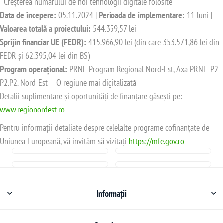
- Creșterea numărului de noi tehnologii digitale folosite
Data de începere:
05.11.2024 |
Perioada de implementare:
11 luni |
Valoarea totală a proiectului:
544.359,57 lei
Sprijin financiar UE (FEDR):
415.966,90 lei (din care 353.571,86 lei din
FEDR și 62.395,04 lei din BS)
Program operațional:
PRNE Program Regional Nord-Est, Axa PRNE_P2
P2.P2. Nord-Est – O regiune mai digitalizată
Detalii suplimentare și oportunități de finanțare găsești pe:
www.regionordest.ro
Pentru informații detaliate despre celelalte programe cofinanțate de
Uniunea Europeană, vă invităm să vizitați
https://mfe.gov.ro
Informații