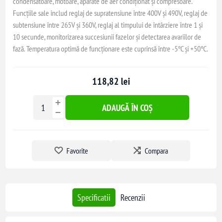
condensatoare, motoare, aparate de aer condiționat și compresoare.
Funcțiile sale includ reglaj de supratensiune între 400V și 490V, reglaj de
subtensiune între 265V și 360V, reglaj al timpului de întârziere între 1 și
10 secunde, monitorizarea succesiunii fazelor și detectarea avariilor de
fază. Temperatura optimă de funcționare este cuprinsă între -5°C și +50°C.
118,82 lei
ADAUGĂ ÎN COȘ
Favorite
Compara
Specificatii
Recenzii