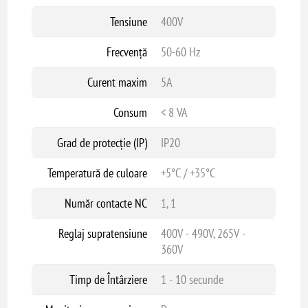
Tensiune
400V
Frecvență
50-60 Hz
Curent maxim
5A
Consum
< 8 VA
Grad de protecție (IP)
IP20
Temperatură de culoare
+5°C / +35°C
Număr contacte NC
1, 1
Reglaj supratensiune
400V - 490V, 265V -
360V
Timp de Întârziere
1 - 10 secunde