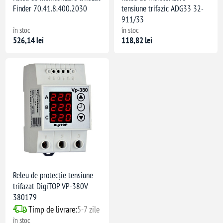
Finder 70.41.8.400.2030
tensiune trifazic ADG33 32-
911/33
în stoc
în stoc
526,14 lei
118,82 lei
Releu de protecție tensiune
trifazat DigiTOP VP-380V
380179
Timp de livrare:
5-7 zile
în stoc