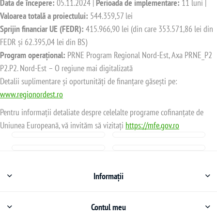
Data de începere:
05.11.2024 |
Perioada de implementare:
11 luni |
Valoarea totală a proiectului:
544.359,57 lei
Sprijin financiar UE (FEDR):
415.966,90 lei (din care 353.571,86 lei din
FEDR și 62.395,04 lei din BS)
Program operațional:
PRNE Program Regional Nord-Est, Axa PRNE_P2
P2.P2. Nord-Est – O regiune mai digitalizată
Detalii suplimentare și oportunități de finanțare găsești pe:
www.regionordest.ro
Pentru informații detaliate despre celelalte programe cofinanțate de
Uniunea Europeană, vă invităm să vizitați
https://mfe.gov.ro
Informații
Contul meu