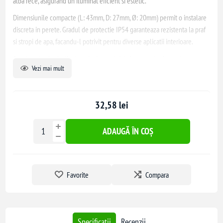
alba rece, asigurand un iluminat eficient si estetic.
Dimensiunile compacte (L: 43mm, D: 27mm, Ø: 20mm) permit o instalare
discreta in perete. Gradul de protectie IP54 garanteaza rezistenta la praf
si stropi de apa, facandu-l potrivit pentru diverse aplicatii interioare.
Acest spot este destinat exclusiv montajului pe perete si nu este
Vezi mai mult
recomandat pentru instalare in podea.
32,58 lei
ADAUGĂ ÎN COȘ
Favorite
Compara
Specificatii
Recenzii