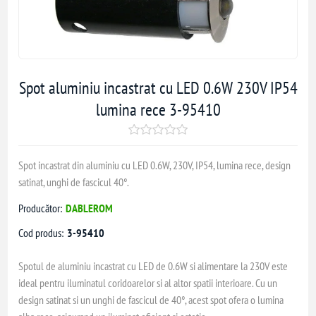
Spot aluminiu incastrat cu LED 0.6W 230V IP54
lumina rece 3-95410
Spot incastrat din aluminiu cu LED 0.6W, 230V, IP54, lumina rece, design
satinat, unghi de fascicul 40°.
Producător:
DABLEROM
Cod produs:
3-95410
Spotul de aluminiu incastrat cu LED de 0.6W si alimentare la 230V este
ideal pentru iluminatul coridoarelor si al altor spatii interioare. Cu un
design satinat si un unghi de fascicul de 40°, acest spot ofera o lumina