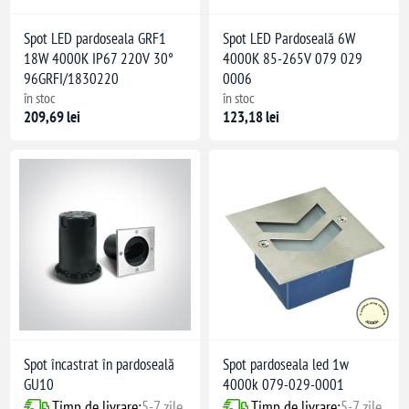
Spot LED pardoseala GRF1
Spot LED Pardoseală 6W
18W 4000K IP67 220V 30°
4000K 85-265V 079 029
96GRFI/1830220
0006
în stoc
în stoc
209,69 lei
123,18 lei
Spot încastrat în pardoseală
Spot pardoseala led 1w
GU10
4000k 079-029-0001
Timp de livrare:
5-7 zile
Timp de livrare:
5-7 zile