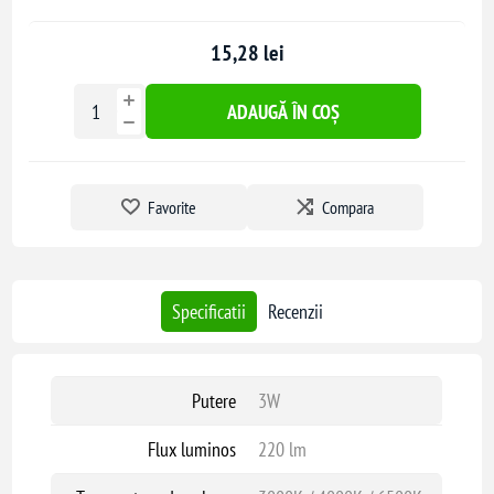
15,28 lei
ADAUGĂ ÎN COȘ
Favorite
Compara
Specificatii
Recenzii
Putere
3W
Flux luminos
220 lm