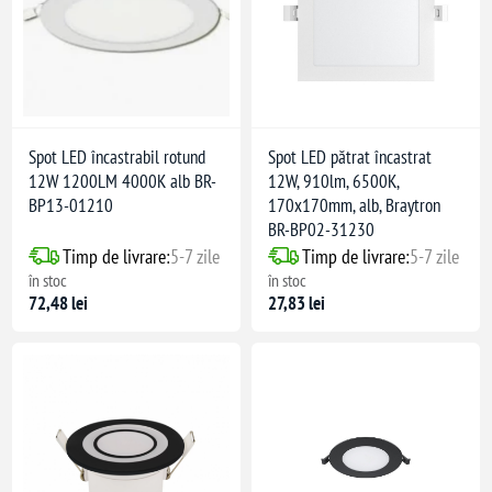
Spot LED încastrabil rotund
Spot LED pătrat încastrat
12W 1200LM 4000K alb BR-
12W, 910lm, 6500K,
BP13-01210
170x170mm, alb, Braytron
BR-BP02-31230
Timp de livrare:
5-7 zile
Timp de livrare:
5-7 zile
în stoc
în stoc
72,48 lei
27,83 lei