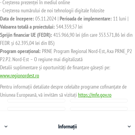
- Creșterea prezenței în mediul online
- Creșterea numărului de noi tehnologii digitale folosite
Data de începere:
05.11.2024 |
Perioada de implementare:
11 luni |
Valoarea totală a proiectului:
544.359,57 lei
Sprijin financiar UE (FEDR):
415.966,90 lei (din care 353.571,86 lei din
FEDR și 62.395,04 lei din BS)
Program operațional:
PRNE Program Regional Nord-Est, Axa PRNE_P2
P2.P2. Nord-Est – O regiune mai digitalizată
Detalii suplimentare și oportunități de finanțare găsești pe:
www.regionordest.ro
Pentru informații detaliate despre celelalte programe cofinanțate de
Uniunea Europeană, vă invităm să vizitați
https://mfe.gov.ro
Informații