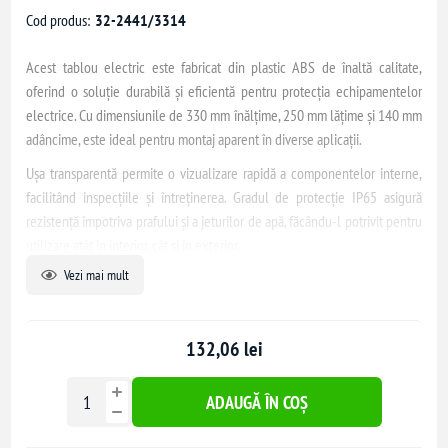
Cod produs:
32-2441/3314
Acest tablou electric este fabricat din plastic ABS de înaltă calitate,
oferind o soluție durabilă și eficientă pentru protecția echipamentelor
electrice. Cu dimensiunile de 330 mm înălțime, 250 mm lățime și 140 mm
adâncime, este ideal pentru montaj aparent în diverse aplicații.
Ușa transparentă permite o vizualizare rapidă a componentelor interne,
facilitând inspecțiile și întreținerea. Gradul de protecție IP65 asigură
rezistență împotriva prafului și a jeturilor de apă, făcându-l potrivit pentru
utilizare atât în interior, cât și în exterior.
Vezi mai mult
Tabloul este echipat cu un contrapanou și este disponibil în culoarea gri
(RAL 7035), integrându-se armonios în diverse medii. Este proiectat
pentru a găzdui 16 module distribuite pe 2 șiruri, oferind flexibilitate în
132,06 lei
organizarea componentelor electrice.
ADAUGĂ ÎN COȘ