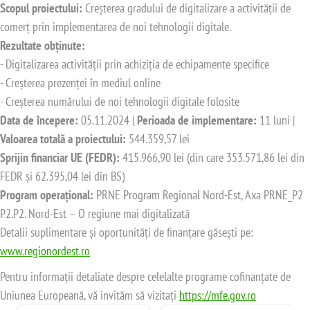
Scopul proiectului:
Creșterea gradului de digitalizare a activității de
comerț prin implementarea de noi tehnologii digitale.
Rezultate obținute:
- Digitalizarea activității prin achiziția de echipamente specifice
- Creșterea prezenței în mediul online
- Creșterea numărului de noi tehnologii digitale folosite
Data de începere:
05.11.2024 |
Perioada de implementare:
11 luni |
Valoarea totală a proiectului:
544.359,57 lei
Sprijin financiar UE (FEDR):
415.966,90 lei (din care 353.571,86 lei din
FEDR și 62.395,04 lei din BS)
Program operațional:
PRNE Program Regional Nord-Est, Axa PRNE_P2
P2.P2. Nord-Est – O regiune mai digitalizată
Detalii suplimentare și oportunități de finanțare găsești pe:
www.regionordest.ro
Pentru informații detaliate despre celelalte programe cofinanțate de
Uniunea Europeană, vă invităm să vizitați
https://mfe.gov.ro