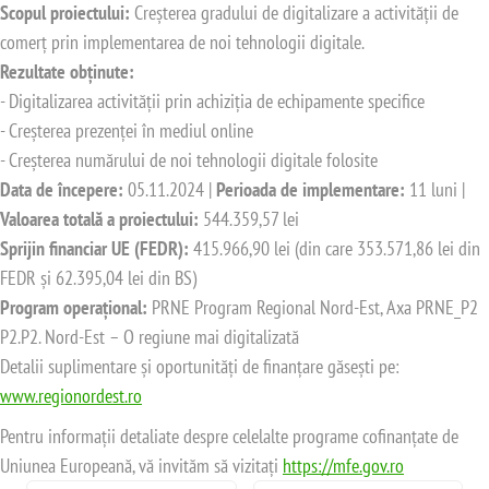
Scopul proiectului:
Creșterea gradului de digitalizare a activității de
comerț prin implementarea de noi tehnologii digitale.
Rezultate obținute:
- Digitalizarea activității prin achiziția de echipamente specifice
- Creșterea prezenței în mediul online
- Creșterea numărului de noi tehnologii digitale folosite
Data de începere:
05.11.2024 |
Perioada de implementare:
11 luni |
Valoarea totală a proiectului:
544.359,57 lei
Sprijin financiar UE (FEDR):
415.966,90 lei (din care 353.571,86 lei din
FEDR și 62.395,04 lei din BS)
Program operațional:
PRNE Program Regional Nord-Est, Axa PRNE_P2
P2.P2. Nord-Est – O regiune mai digitalizată
Detalii suplimentare și oportunități de finanțare găsești pe:
www.regionordest.ro
Pentru informații detaliate despre celelalte programe cofinanțate de
Uniunea Europeană, vă invităm să vizitați
https://mfe.gov.ro