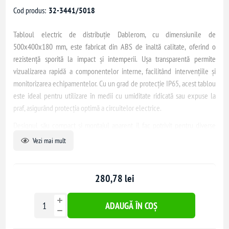
Cod produs:
32-3441/5018
Tabloul electric de distribuție Dablerom, cu dimensiunile de
500x400x180 mm, este fabricat din ABS de înaltă calitate, oferind o
rezistență sporită la impact și intemperii. Ușa transparentă permite
vizualizarea rapidă a componentelor interne, facilitând intervențiile și
monitorizarea echipamentelor. Cu un grad de protecție IP65, acest tablou
este ideal pentru utilizare în medii cu umiditate ridicată sau expuse la
praf, asigurând protecția optimă a circuitelor electrice.
Designul său compact și montajul aparent îl fac potrivit pentru diverse
aplicații, atât în domeniul rezidențial, cât și în cel industrial. Culoarea gri
Vezi mai mult
(RAL 7035) se integrează armonios în orice spațiu, oferind un aspect
estetic plăcut. Tabloul este echipat cu contrapanou și șine DIN pentru
montarea facilă a aparatelor electrice, asigurând o organizare eficientă a
280,78 lei
componentelor interne.
ADAUGĂ ÎN COȘ