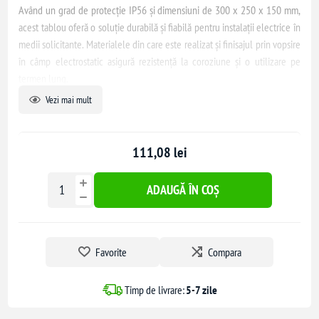
Având un grad de protecție IP56 și dimensiuni de 300 x 250 x 150 mm,
acest tablou oferă o soluție durabilă și fiabilă pentru instalații electrice în
medii solicitante. Materialele din care este realizat și finisajul prin vopsire
în câmp electrostatic asigură rezistență la coroziune și o utilizare pe
termen lung.
Vezi mai mult
Echipat cu contrapanou, tabloul permite fixarea facilă a componentelor
electrice, contribuind la o organizare eficientă. Balamalele detașabile
adaugă flexibilitate, permițând montarea ușii cu deschidere spre dreapta
111,08 lei
sau stânga, în funcție de necesitățile utilizatorului.
ADAUGĂ ÎN COȘ
Favorite
Compara
Timp de livrare:
5-7 zile