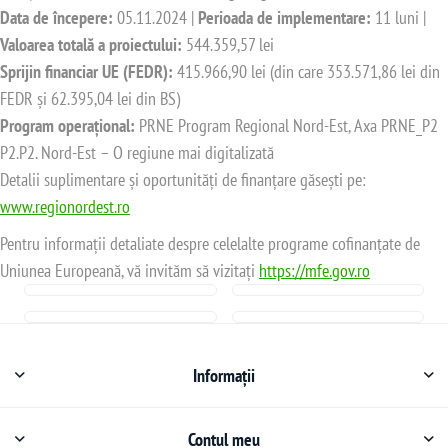
Data de începere:
05.11.2024 |
Perioada de implementare:
11 luni |
Valoarea totală a proiectului:
544.359,57 lei
Sprijin financiar UE (FEDR):
415.966,90 lei (din care 353.571,86 lei din
FEDR și 62.395,04 lei din BS)
Program operațional:
PRNE Program Regional Nord-Est, Axa PRNE_P2
P2.P2. Nord-Est – O regiune mai digitalizată
Detalii suplimentare și oportunități de finanțare găsești pe:
www.regionordest.ro
Pentru informații detaliate despre celelalte programe cofinanțate de
Uniunea Europeană, vă invităm să vizitați
https://mfe.gov.ro
Informații
Contul meu