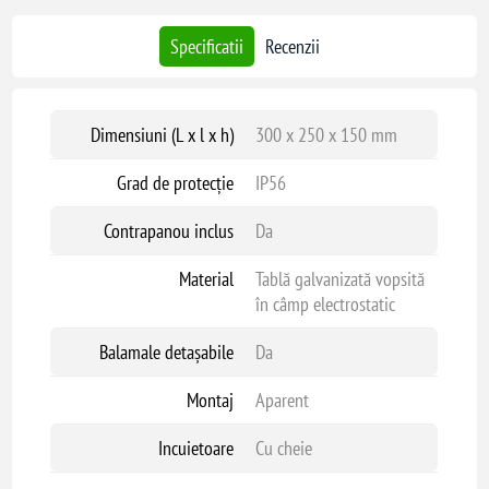
Specificatii
Recenzii
Dimensiuni (L x l x h)
300 x 250 x 150 mm
Grad de protecție
IP56
Contrapanou inclus
Da
Material
Tablă galvanizată vopsită
în câmp electrostatic
Balamale detașabile
Da
Montaj
Aparent
Incuietoare
Cu cheie