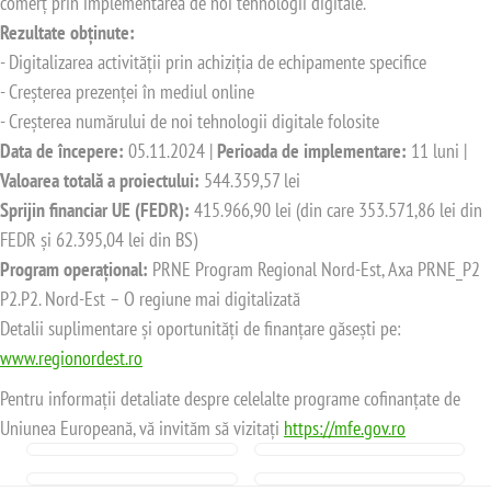
comerț prin implementarea de noi tehnologii digitale.
Rezultate obținute:
- Digitalizarea activității prin achiziția de echipamente specifice
- Creșterea prezenței în mediul online
- Creșterea numărului de noi tehnologii digitale folosite
Data de începere:
05.11.2024 |
Perioada de implementare:
11 luni |
Valoarea totală a proiectului:
544.359,57 lei
Sprijin financiar UE (FEDR):
415.966,90 lei (din care 353.571,86 lei din
FEDR și 62.395,04 lei din BS)
Program operațional:
PRNE Program Regional Nord-Est, Axa PRNE_P2
P2.P2. Nord-Est – O regiune mai digitalizată
Detalii suplimentare și oportunități de finanțare găsești pe:
www.regionordest.ro
Pentru informații detaliate despre celelalte programe cofinanțate de
Uniunea Europeană, vă invităm să vizitați
https://mfe.gov.ro