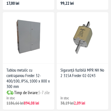
17,00 lei
99,22 lei
Tablou metalic cu
Siguranță fuzibilă MPR NH No
contrapanou Freder 32-
2 315A Freder 02-0243
400/100, IP56, 1000 x 800 x
300 mm
Timp de livrare:
5-7 zile
în stoc
în stoc
1186,66 lei
894,08 lei
38,19 lei
2,09 lei