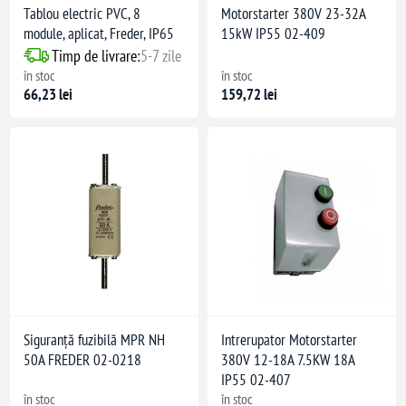
Tablou electric PVC, 8
Motorstarter 380V 23-32A
module, aplicat, Freder, IP65
15kW IP55 02-409
Timp de livrare:
5-7 zile
în stoc
în stoc
66,23 lei
159,72 lei
Siguranță fuzibilă MPR NH
Intrerupator Motorstarter
50A FREDER 02-0218
380V 12-18A 7.5KW 18A
IP55 02-407
în stoc
în stoc