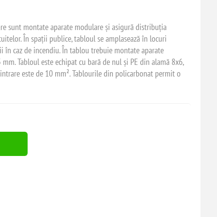
are sunt montate aparate modulare și asigură distribuția
uitelor. În spații publice, tabloul se amplasează în locuri
ii în caz de incendiu. În tablou trebuie montate aparate
 mm. Tabloul este echipat cu bară de nul și PE din alamă 8x6,
trare este de 10 mm². Tablourile din policarbonat permit o