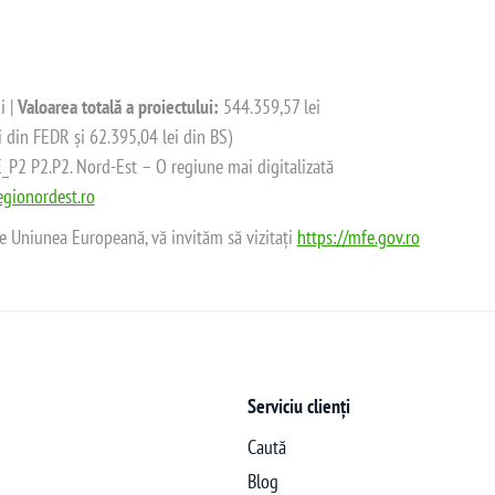
i |
Valoarea totală a proiectului:
544.359,57 lei
i din FEDR și 62.395,04 lei din BS)
2 P2.P2. Nord-Est – O regiune mai digitalizată
gionordest.ro
de Uniunea Europeană, vă invităm să vizitați
https://mfe.gov.ro
Serviciu clienți
Caută
Blog