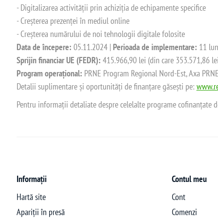
- Digitalizarea activității prin achiziția de echipamente specifice
- Creșterea prezenței în mediul online
- Creșterea numărului de noi tehnologii digitale folosite
Data de începere:
05.11.2024 |
Perioada de implementare:
11 lun
Sprijin financiar UE (FEDR):
415.966,90 lei (din care 353.571,86 le
Program operațional:
PRNE Program Regional Nord-Est, Axa PRNE_P
Detalii suplimentare și oportunități de finanțare găsești pe:
www.re
Pentru informații detaliate despre celelalte programe cofinanțate 
Informații
Contul meu
Hartă site
Cont
Apariții în presă
Comenzi