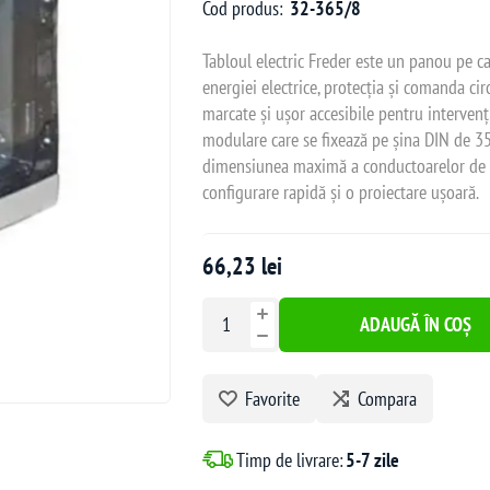
Cod produs:
32-365/8
Tabloul electric Freder este un panou pe c
energiei electrice, protecția și comanda circ
marcate și ușor accesibile pentru intervenț
modulare care se fixează pe șina DIN de 35
dimensiunea maximă a conductoarelor de in
configurare rapidă și o proiectare ușoară.
66,23 lei
ADAUGĂ ÎN COȘ
Favorite
Compara
Timp de livrare:
5-7 zile