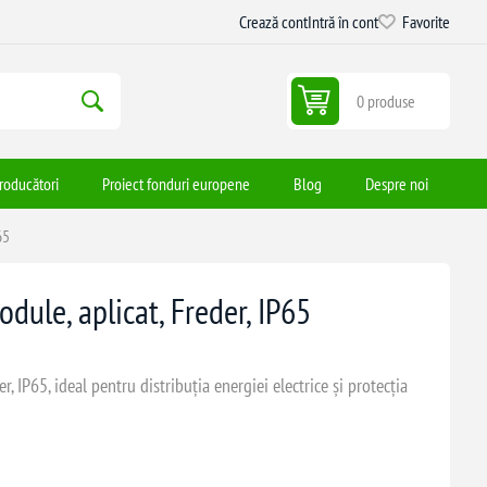
Crează cont
Intră în cont
Favorite
0 produse
roducători
Proiect fonduri europene
Blog
Despre noi
65
odule, aplicat, Freder, IP65
r, IP65, ideal pentru distribuția energiei electrice și protecția