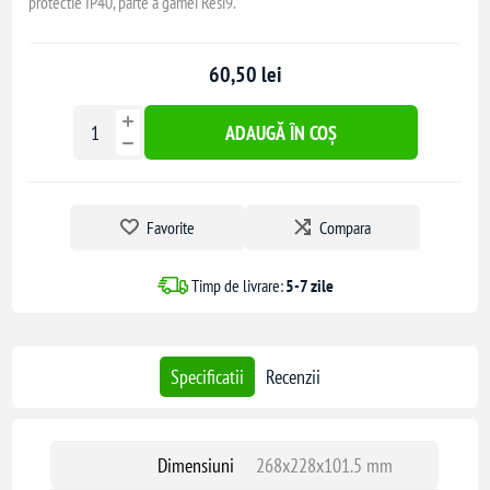
protectie IP40, parte a gamei Resi9.
60,50 lei
ADAUGĂ ÎN COȘ
Favorite
Compara
Timp de livrare:
5-7 zile
Specificatii
Recenzii
Dimensiuni
268x228x101.5 mm