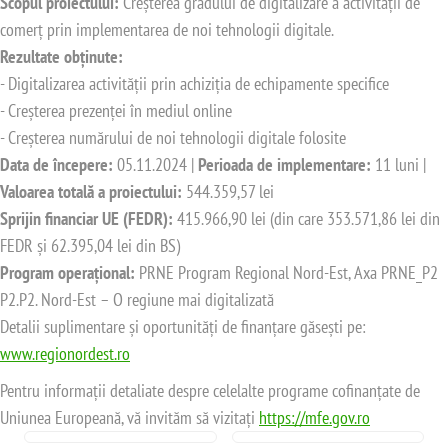
Scopul proiectului:
Creșterea gradului de digitalizare a activității de
comerț prin implementarea de noi tehnologii digitale.
Rezultate obținute:
- Digitalizarea activității prin achiziția de echipamente specifice
- Creșterea prezenței în mediul online
- Creșterea numărului de noi tehnologii digitale folosite
Data de începere:
05.11.2024 |
Perioada de implementare:
11 luni |
Valoarea totală a proiectului:
544.359,57 lei
Sprijin financiar UE (FEDR):
415.966,90 lei (din care 353.571,86 lei din
FEDR și 62.395,04 lei din BS)
Program operațional:
PRNE Program Regional Nord-Est, Axa PRNE_P2
P2.P2. Nord-Est – O regiune mai digitalizată
Detalii suplimentare și oportunități de finanțare găsești pe:
www.regionordest.ro
Pentru informații detaliate despre celelalte programe cofinanțate de
Uniunea Europeană, vă invităm să vizitați
https://mfe.gov.ro