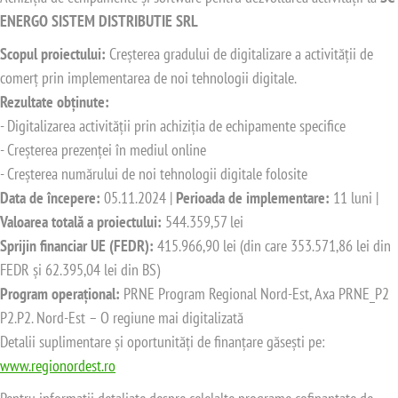
ENERGO SISTEM DISTRIBUTIE SRL
Scopul proiectului:
Creșterea gradului de digitalizare a activității de
comerț prin implementarea de noi tehnologii digitale.
Rezultate obținute:
- Digitalizarea activității prin achiziția de echipamente specifice
- Creșterea prezenței în mediul online
- Creșterea numărului de noi tehnologii digitale folosite
Data de începere:
05.11.2024 |
Perioada de implementare:
11 luni |
Valoarea totală a proiectului:
544.359,57 lei
Sprijin financiar UE (FEDR):
415.966,90 lei (din care 353.571,86 lei din
FEDR și 62.395,04 lei din BS)
Program operațional:
PRNE Program Regional Nord-Est, Axa PRNE_P2
P2.P2. Nord-Est – O regiune mai digitalizată
Detalii suplimentare și oportunități de finanțare găsești pe:
www.regionordest.ro