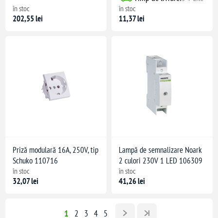
în stoc
în stoc
202,55 lei
11,37 lei
Priză modulară 16A, 250V, tip
Lampă de semnalizare Noark
Schuko 110716
2 culori 230V 1 LED 106309
în stoc
în stoc
32,07 lei
41,26 lei
1
2
3
4
5