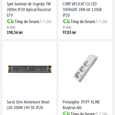
Spot Iluminat de Urgență 3W
CORP APLICAT CU LED
200lm IP20 Aplicat/Încastrat
300X600 28W 6K 120GR
GTV
IP20
Timp de livrare:
5-7 zile
Timp de livrare:
5-7 zile
în stoc
în stoc
198,56 lei
97,03 lei
Sursă Slim Alimentare Benzi
Prelungitor 3P/FF XLINE
LED 200W 24V DC IP20
Braytron Alb
Timp de livrare:
5-7 zile