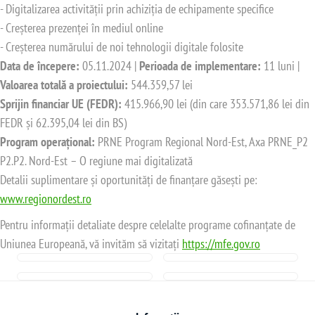
- Digitalizarea activității prin achiziția de echipamente specifice
- Creșterea prezenței în mediul online
- Creșterea numărului de noi tehnologii digitale folosite
Data de începere:
05.11.2024 |
Perioada de implementare:
11 luni |
Valoarea totală a proiectului:
544.359,57 lei
Sprijin financiar UE (FEDR):
415.966,90 lei (din care 353.571,86 lei din
FEDR și 62.395,04 lei din BS)
Program operațional:
PRNE Program Regional Nord-Est, Axa PRNE_P2
P2.P2. Nord-Est – O regiune mai digitalizată
Detalii suplimentare și oportunități de finanțare găsești pe:
www.regionordest.ro
Pentru informații detaliate despre celelalte programe cofinanțate de
Uniunea Europeană, vă invităm să vizitați
https://mfe.gov.ro