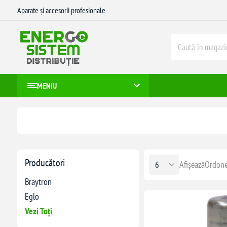
Aparate și accesorii profesionale
MENIU
Producători
Afișează
Ordone
Braytron
Eglo
Vezi Toți