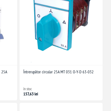
ă 25A
Întrerupător circular 25A MT 031 O-Y-D 63-032
în stoc
157,63 lei