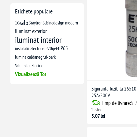
Etichete populare
alb
16a
Braytron
Bticino
design modern
iluminat exterior
iluminat interior
IP65
instalatii electrice
IP20
ip44
lumina calda
negru
Noark
Schneider Electric
Vizualizează Tot
Siguranta fuzibila 265
25A/500V
Timp de livrare:
5-7
în stoc
5,07 lei