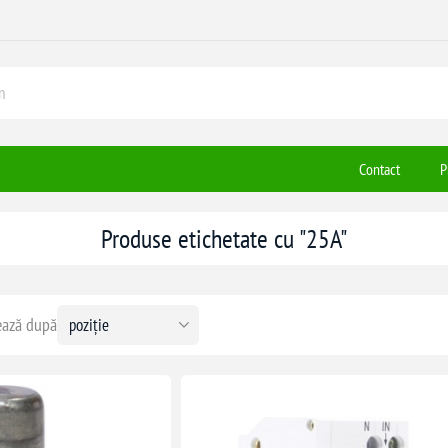
Contact
P
Produse etichetate cu "25A"
ază după