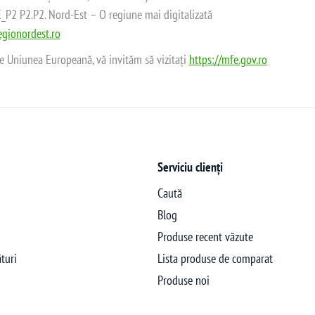
2 P2.P2. Nord-Est – O regiune mai digitalizată
gionordest.ro
de Uniunea Europeană, vă invităm să vizitați
https://mfe.gov.ro
Serviciu clienți
Caută
Blog
Produse recent văzute
turi
Lista produse de comparat
Produse noi