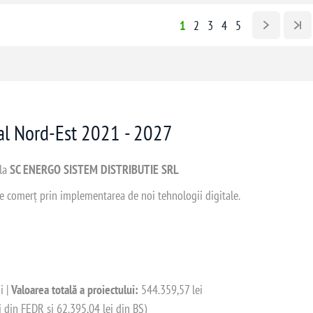
1
2
3
4
5
nal Nord-Est 2021 - 2027
 la
SC ENERGO SISTEM DISTRIBUTIE SRL
 de comerț prin implementarea de noi tehnologii digitale.
i |
Valoarea totală a proiectului:
544.359,57 lei
i din FEDR și 62.395,04 lei din BS)