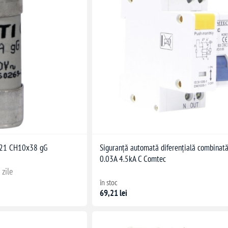
1021 CH10x38 gG
Siguranță automată diferențială combinat
0.03A 4.5kA C Comtec
 zile
în stoc
69,21 lei