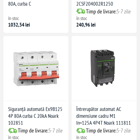
80A, curba C
2CSF204002R1250
Timp de livrare:
5-7 zile
în stoc
în stoc
1032,54 lei
240,96 lei
Siguranță automată Ex9B125
Întrerupător automat AC
4P 80A curba C 20kA Noark
dimensiune cadru M1
102851
In=125A 4P4T Noark 111811
Timp de livrare:
5-7 zile
Timp de livrare:
5-7 zile
în stoc
în stoc