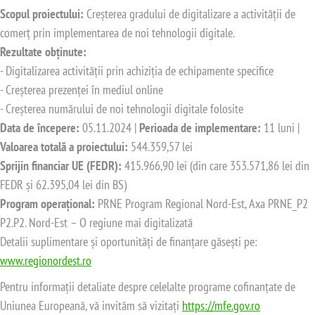
Scopul proiectului:
Creșterea gradului de digitalizare a activității de
comerț prin implementarea de noi tehnologii digitale.
Rezultate obținute:
- Digitalizarea activității prin achiziția de echipamente specifice
- Creșterea prezenței în mediul online
- Creșterea numărului de noi tehnologii digitale folosite
Data de începere:
05.11.2024 |
Perioada de implementare:
11 luni |
Valoarea totală a proiectului:
544.359,57 lei
Sprijin financiar UE (FEDR):
415.966,90 lei (din care 353.571,86 lei din
FEDR și 62.395,04 lei din BS)
Program operațional:
PRNE Program Regional Nord-Est, Axa PRNE_P2
P2.P2. Nord-Est – O regiune mai digitalizată
Detalii suplimentare și oportunități de finanțare găsești pe:
www.regionordest.ro
Pentru informații detaliate despre celelalte programe cofinanțate de
Uniunea Europeană, vă invităm să vizitați
https://mfe.gov.ro