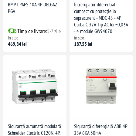
BMPT PAFS 40A 4P DELGAZ
Întrerupător diferențial
PGA
compact cu protecție la
supracurent - MDC 45 - 4P
Curba C 32A Tip AC Idn=0,03A
Timp de livrare:
5-7 zile
- 4 module GW94070
în stoc
în stoc
469,84 lei
187,55 lei
Siguranță automată modulară
Siguranță diferențială ABB 4P
Schneider Electric C120N, 4P,
25A 6KA 30mA