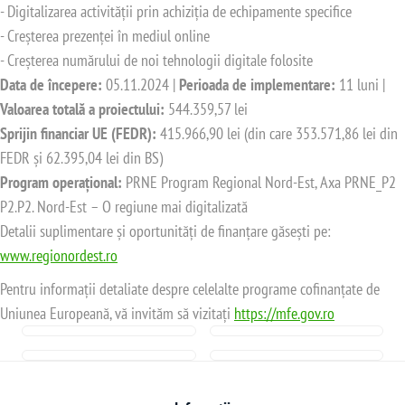
- Digitalizarea activității prin achiziția de echipamente specifice
- Creșterea prezenței în mediul online
- Creșterea numărului de noi tehnologii digitale folosite
Data de începere:
05.11.2024 |
Perioada de implementare:
11 luni |
Valoarea totală a proiectului:
544.359,57 lei
Sprijin financiar UE (FEDR):
415.966,90 lei (din care 353.571,86 lei din
FEDR și 62.395,04 lei din BS)
Program operațional:
PRNE Program Regional Nord-Est, Axa PRNE_P2
P2.P2. Nord-Est – O regiune mai digitalizată
Detalii suplimentare și oportunități de finanțare găsești pe:
www.regionordest.ro
Pentru informații detaliate despre celelalte programe cofinanțate de
Uniunea Europeană, vă invităm să vizitați
https://mfe.gov.ro