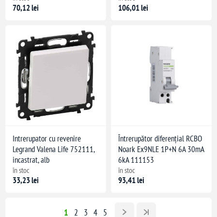
70,12 lei
106,01 lei
Intrerupator cu revenire
Întrerupător diferențial RCBO
Legrand Valena Life 752111,
Noark Ex9NLE 1P+N 6A 30mA
incastrat, alb
6kA 111153
în stoc
în stoc
33,23 lei
93,41 lei
1
2
3
4
5