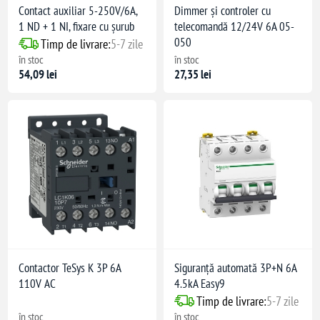
Contact auxiliar 5-250V/6A,
Dimmer și controler cu
1 ND + 1 NI, fixare cu şurub
telecomandă 12/24V 6A 05-
050
Timp de livrare:
5-7 zile
în stoc
în stoc
54,09 lei
27,35 lei
Contactor TeSys K 3P 6A
Siguranță automată 3P+N 6A
110V AC
4.5kA Easy9
Timp de livrare:
5-7 zile
în stoc
în stoc