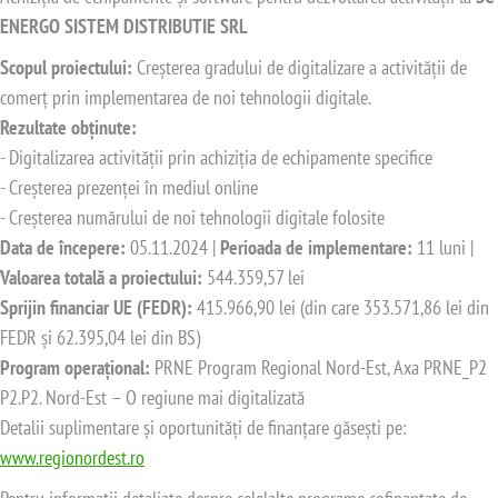
ENERGO SISTEM DISTRIBUTIE SRL
Scopul proiectului:
Creșterea gradului de digitalizare a activității de
comerț prin implementarea de noi tehnologii digitale.
Rezultate obținute:
- Digitalizarea activității prin achiziția de echipamente specifice
- Creșterea prezenței în mediul online
- Creșterea numărului de noi tehnologii digitale folosite
Data de începere:
05.11.2024 |
Perioada de implementare:
11 luni |
Valoarea totală a proiectului:
544.359,57 lei
Sprijin financiar UE (FEDR):
415.966,90 lei (din care 353.571,86 lei din
FEDR și 62.395,04 lei din BS)
Program operațional:
PRNE Program Regional Nord-Est, Axa PRNE_P2
P2.P2. Nord-Est – O regiune mai digitalizată
Detalii suplimentare și oportunități de finanțare găsești pe:
www.regionordest.ro