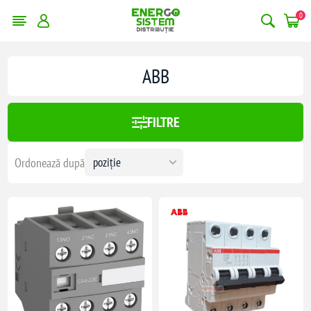
0
erge filtrele
ABB
:
432,00 lei
FILTRE
432
Ordonează după