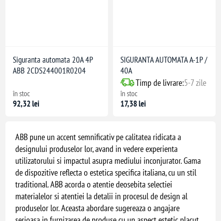
Siguranta automata 20A 4P
SIGURANTA AUTOMATA A-1P /
ABB 2CDS244001R0204
40A
Timp de livrare:
5-7 zile
în stoc
în stoc
92,32 lei
17,38 lei
ABB pune un accent semnificativ pe calitatea ridicata a
designului produselor lor, avand in vedere experienta
utilizatorului si impactul asupra mediului inconjurator. Gama
de dispozitive reflecta o estetica specifica italiana, cu un stil
traditional. ABB acorda o atentie deosebita selectiei
materialelor si atentiei la detalii in procesul de design al
produselor lor. Aceasta abordare sugereaza o angajare
serioasa in furnizarea de produse cu un aspect estetic placut,