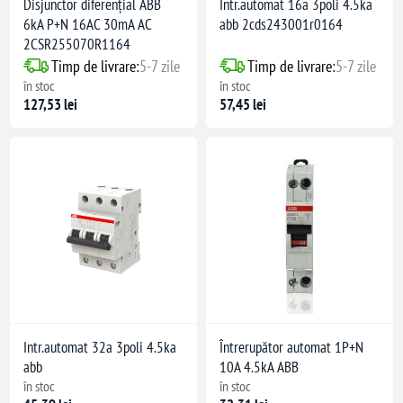
Disjunctor diferențial ABB
Intr.automat 16a 3poli 4.5ka
6kA P+N 16AC 30mA AC
abb 2cds243001r0164
2CSR255070R1164
Timp de livrare:
5-7 zile
Timp de livrare:
5-7 zile
în stoc
în stoc
127,53 lei
57,45 lei
Intr.automat 32a 3poli 4.5ka
Întrerupător automat 1P+N
abb
10A 4.5kA ABB
în stoc
în stoc