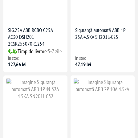
SIG.25A ABB RCBO C25A
Siguranță automată ABB 1P
AC30 DSH201
25A 4.5KA SH201L-C25
2CSR255070R1254
Timp de livrare:
5-7 zile
în stoc
în stoc
127,66 lei
47,19 lei