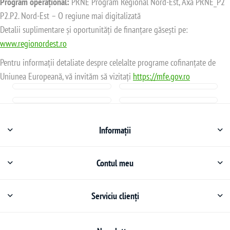
Program operațional:
PRNE Program Regional Nord-Est, Axa PRNE_P2
P2.P2. Nord-Est – O regiune mai digitalizată
Detalii suplimentare și oportunități de finanțare găsești pe:
www.regionordest.ro
Pentru informații detaliate despre celelalte programe cofinanțate de
Uniunea Europeană, vă invităm să vizitați
https://mfe.gov.ro
Informații
Contul meu
Serviciu clienți