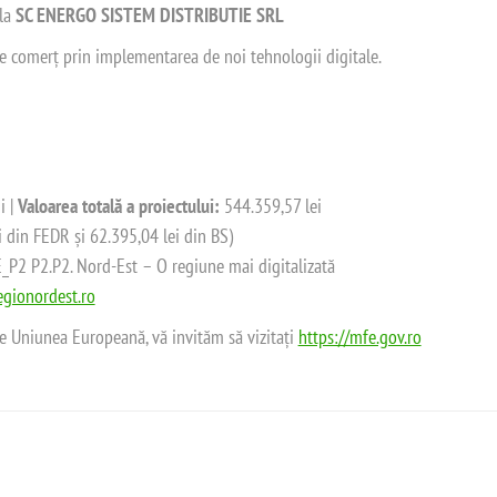
 la
SC ENERGO SISTEM DISTRIBUTIE SRL
 de comerț prin implementarea de noi tehnologii digitale.
i |
Valoarea totală a proiectului:
544.359,57 lei
i din FEDR și 62.395,04 lei din BS)
2 P2.P2. Nord-Est – O regiune mai digitalizată
gionordest.ro
de Uniunea Europeană, vă invităm să vizitați
https://mfe.gov.ro