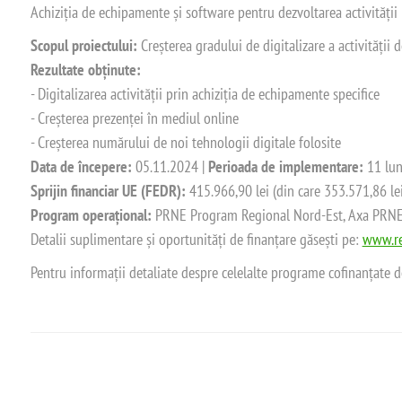
Achiziția de echipamente și software pentru dezvoltarea activității
Scopul proiectului:
Creșterea gradului de digitalizare a activității
Rezultate obținute:
- Digitalizarea activității prin achiziția de echipamente specifice
- Creșterea prezenței în mediul online
- Creșterea numărului de noi tehnologii digitale folosite
Data de începere:
05.11.2024 |
Perioada de implementare:
11 lun
Sprijin financiar UE (FEDR):
415.966,90 lei (din care 353.571,86 le
Program operațional:
PRNE Program Regional Nord-Est, Axa PRNE_P
Detalii suplimentare și oportunități de finanțare găsești pe:
www.re
Pentru informații detaliate despre celelalte programe cofinanțate 