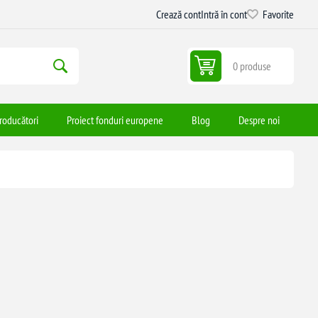
Crează cont
Intră în cont
Favorite
0 produse
roducători
Proiect fonduri europene
Blog
Despre noi