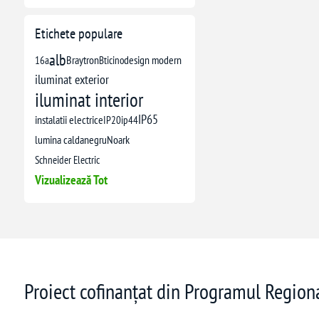
Etichete populare
alb
16a
Braytron
Bticino
design modern
iluminat exterior
iluminat interior
IP65
instalatii electrice
IP20
ip44
lumina calda
negru
Noark
Schneider Electric
Vizualizează Tot
Proiect cofinanțat din Programul Regio