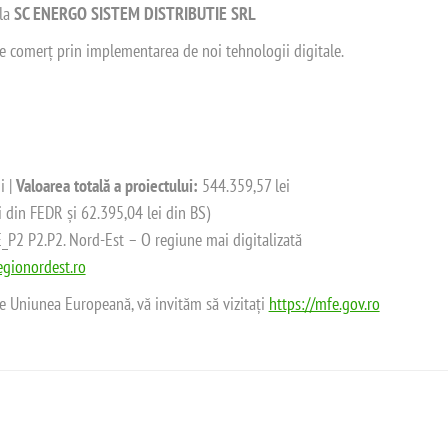
 la
SC ENERGO SISTEM DISTRIBUTIE SRL
 de comerț prin implementarea de noi tehnologii digitale.
i |
Valoarea totală a proiectului:
544.359,57 lei
i din FEDR și 62.395,04 lei din BS)
2 P2.P2. Nord-Est – O regiune mai digitalizată
gionordest.ro
de Uniunea Europeană, vă invităm să vizitați
https://mfe.gov.ro