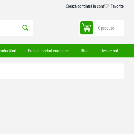
Crează cont
Intră în cont
Favorite
0 produse
roducători
Proiect fonduri europene
Blog
Despre noi