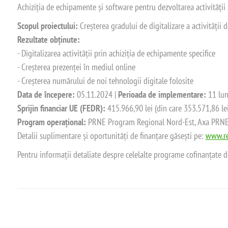
Achiziția de echipamente și software pentru dezvoltarea activității
Scopul proiectului:
Creșterea gradului de digitalizare a activității
Rezultate obținute:
- Digitalizarea activității prin achiziția de echipamente specifice
- Creșterea prezenței în mediul online
- Creșterea numărului de noi tehnologii digitale folosite
Data de începere:
05.11.2024 |
Perioada de implementare:
11 lun
Sprijin financiar UE (FEDR):
415.966,90 lei (din care 353.571,86 le
Program operațional:
PRNE Program Regional Nord-Est, Axa PRNE_P
Detalii suplimentare și oportunități de finanțare găsești pe:
www.re
Pentru informații detaliate despre celelalte programe cofinanțate 