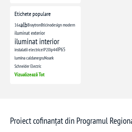
Etichete populare
alb
16a
Braytron
Bticino
design modern
iluminat exterior
iluminat interior
IP65
instalatii electrice
IP20
ip44
lumina calda
negru
Noark
Schneider Electric
Vizualizează Tot
Proiect cofinanțat din Programul Regio