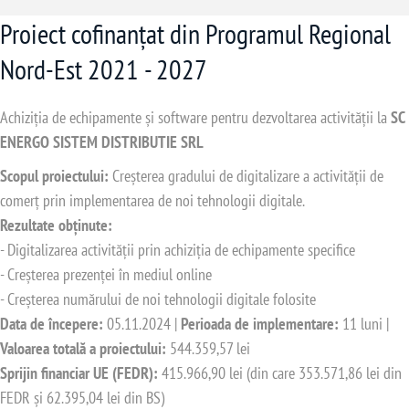
Proiect cofinanțat din Programul Regional
Nord-Est 2021 - 2027
Achiziția de echipamente și software pentru dezvoltarea activității la
SC
ENERGO SISTEM DISTRIBUTIE SRL
Scopul proiectului:
Creșterea gradului de digitalizare a activității de
comerț prin implementarea de noi tehnologii digitale.
Rezultate obținute:
- Digitalizarea activității prin achiziția de echipamente specifice
- Creșterea prezenței în mediul online
- Creșterea numărului de noi tehnologii digitale folosite
Data de începere:
05.11.2024 |
Perioada de implementare:
11 luni |
Valoarea totală a proiectului:
544.359,57 lei
Sprijin financiar UE (FEDR):
415.966,90 lei (din care 353.571,86 lei din
FEDR și 62.395,04 lei din BS)