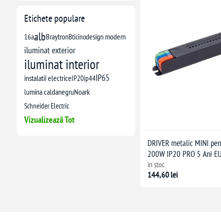
Etichete populare
alb
16a
Braytron
Bticino
design modern
iluminat exterior
iluminat interior
IP65
instalatii electrice
IP20
ip44
lumina calda
negru
Noark
Schneider Electric
Vizualizează Tot
DRIVER metalic MINI pe
200W IP20 PRO 5 Ani 
în stoc
144,60 lei