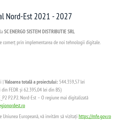
nal Nord-Est 2021 - 2027
 la
SC ENERGO SISTEM DISTRIBUTIE SRL
 de comerț prin implementarea de noi tehnologii digitale.
i |
Valoarea totală a proiectului:
544.359,57 lei
i din FEDR și 62.395,04 lei din BS)
2 P2.P2. Nord-Est – O regiune mai digitalizată
gionordest.ro
de Uniunea Europeană, vă invităm să vizitați
https://mfe.gov.ro