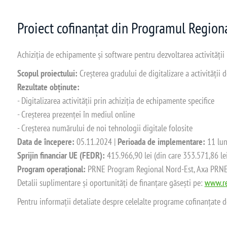
Proiect cofinanțat din Programul Regio
Achiziția de echipamente și software pentru dezvoltarea activității
Scopul proiectului:
Creșterea gradului de digitalizare a activității
Rezultate obținute:
- Digitalizarea activității prin achiziția de echipamente specifice
- Creșterea prezenței în mediul online
- Creșterea numărului de noi tehnologii digitale folosite
Data de începere:
05.11.2024 |
Perioada de implementare:
11 lun
Sprijin financiar UE (FEDR):
415.966,90 lei (din care 353.571,86 le
Program operațional:
PRNE Program Regional Nord-Est, Axa PRNE_P
Detalii suplimentare și oportunități de finanțare găsești pe:
www.re
Pentru informații detaliate despre celelalte programe cofinanțate 