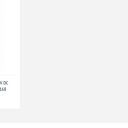
4V DC
1168