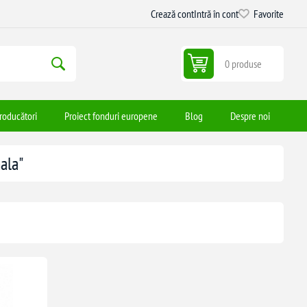
Crează cont
Intră în cont
Favorite
0 produse
roducători
Proiect fonduri europene
Blog
Despre noi
ala"