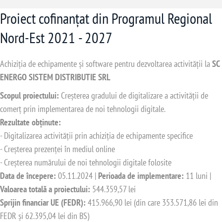
Proiect cofinanțat din Programul Regional
Nord-Est 2021 - 2027
Achiziția de echipamente și software pentru dezvoltarea activității la
SC
ENERGO SISTEM DISTRIBUTIE SRL
Scopul proiectului:
Creșterea gradului de digitalizare a activității de
comerț prin implementarea de noi tehnologii digitale.
Rezultate obținute:
- Digitalizarea activității prin achiziția de echipamente specifice
- Creșterea prezenței în mediul online
- Creșterea numărului de noi tehnologii digitale folosite
Data de începere:
05.11.2024 |
Perioada de implementare:
11 luni |
Valoarea totală a proiectului:
544.359,57 lei
Sprijin financiar UE (FEDR):
415.966,90 lei (din care 353.571,86 lei din
FEDR și 62.395,04 lei din BS)