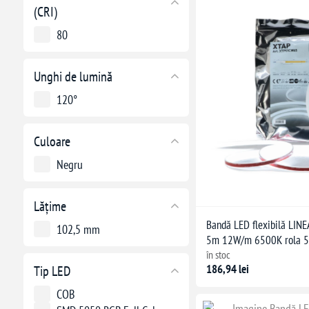
(CRI)
80
Unghi de lumină
120°
Culoare
Negru
Lățime
Bandă LED flexibilă LIN
102,5 mm
5m 12W/m 6500K rola 
în stoc
186,94 lei
Tip LED
COB