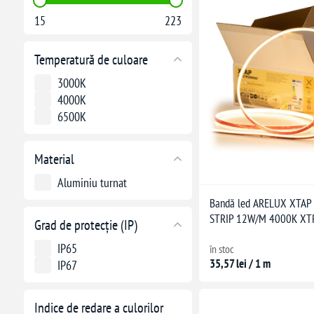
15
223
Temperatură de culoare
3000K
4000K
6500K
Material
Aluminiu turnat
Bandă led ARELUX XTAP
STRIP 12W/M 4000K X
Grad de protecție (IP)
IP65
în stoc
35,57 lei / 1 m
IP67
Indice de redare a culorilor