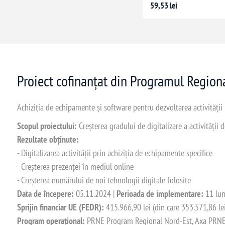
59,53 lei
Proiect cofinanțat din Programul Regio
Achiziția de echipamente și software pentru dezvoltarea activității
Scopul proiectului:
Creșterea gradului de digitalizare a activității
Rezultate obținute:
- Digitalizarea activității prin achiziția de echipamente specifice
- Creșterea prezenței în mediul online
- Creșterea numărului de noi tehnologii digitale folosite
Data de începere:
05.11.2024 |
Perioada de implementare:
11 lun
Sprijin financiar UE (FEDR):
415.966,90 lei (din care 353.571,86 le
Program operațional:
PRNE Program Regional Nord-Est, Axa PRNE_P