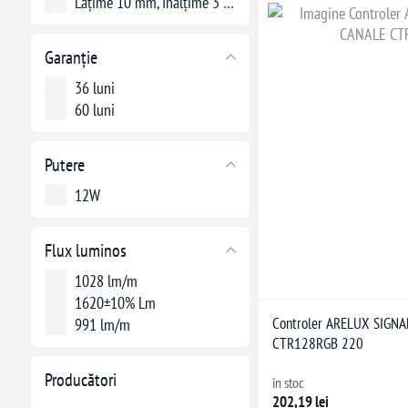
Lățime 10 mm, Înălțime 3 mm
Garanție
36 luni
60 luni
Putere
12W
Flux luminos
1028 lm/m
1620±10% Lm
Controler ARELUX SIGNA
991 lm/m
CTR128RGB 220
Producători
în stoc
202,19 lei