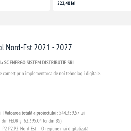
222,40 lei
nal Nord-Est 2021 - 2027
 la
SC ENERGO SISTEM DISTRIBUTIE SRL
 de comerț prin implementarea de noi tehnologii digitale.
i |
Valoarea totală a proiectului:
544.359,57 lei
i din FEDR și 62.395,04 lei din BS)
2 P2.P2. Nord-Est – O regiune mai digitalizată