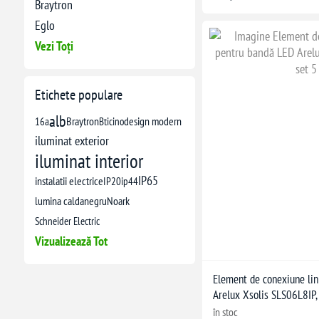
Braytron
Eglo
Vezi Toți
Etichete populare
alb
16a
Braytron
Bticino
design modern
iluminat exterior
iluminat interior
IP65
instalatii electrice
IP20
ip44
lumina calda
negru
Noark
Schneider Electric
Vizualizează Tot
Element de conexiune lin
Arelux Xsolis SLS06L8IP, 
în stoc