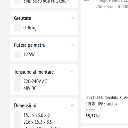
SMD 5050 RGB Full Color
Greutate
0.06 kg
Putere pe metru
12.5W
Tensiune alimentare
220-240V AC
48V DC
Bandă LED flexibilă XT
CRI.80 IP65 arelux
Dimensiuni
în stoc
15.1 x 23.6 x 9
35,57 lei
216 x 15.3 x 8.5