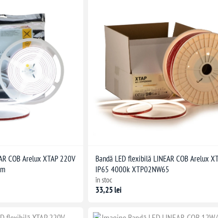
EAR COB Arelux XTAP 220V
Bandă LED flexibilă LINEAR COB Arelux 
5m
IP65 4000k XTP02NW65
în stoc
33,25 lei