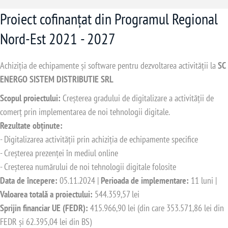
Proiect cofinanțat din Programul Regional
Nord-Est 2021 - 2027
Achiziția de echipamente și software pentru dezvoltarea activității la
SC
ENERGO SISTEM DISTRIBUTIE SRL
Scopul proiectului:
Creșterea gradului de digitalizare a activității de
comerț prin implementarea de noi tehnologii digitale.
Rezultate obținute:
- Digitalizarea activității prin achiziția de echipamente specifice
- Creșterea prezenței în mediul online
- Creșterea numărului de noi tehnologii digitale folosite
Data de începere:
05.11.2024 |
Perioada de implementare:
11 luni |
Valoarea totală a proiectului:
544.359,57 lei
Sprijin financiar UE (FEDR):
415.966,90 lei (din care 353.571,86 lei din
FEDR și 62.395,04 lei din BS)