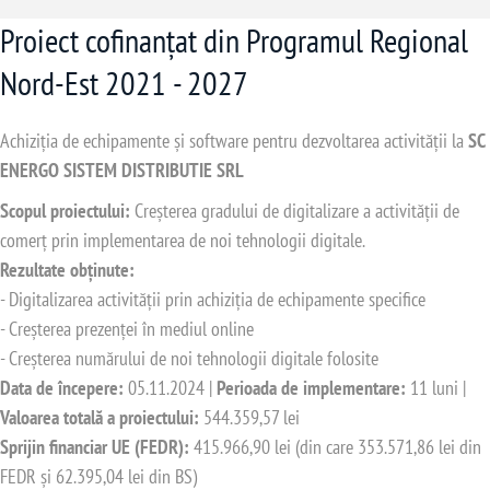
Proiect cofinanțat din Programul Regional
Nord-Est 2021 - 2027
Achiziția de echipamente și software pentru dezvoltarea activității la
SC
ENERGO SISTEM DISTRIBUTIE SRL
Scopul proiectului:
Creșterea gradului de digitalizare a activității de
comerț prin implementarea de noi tehnologii digitale.
Rezultate obținute:
- Digitalizarea activității prin achiziția de echipamente specifice
- Creșterea prezenței în mediul online
- Creșterea numărului de noi tehnologii digitale folosite
Data de începere:
05.11.2024 |
Perioada de implementare:
11 luni |
Valoarea totală a proiectului:
544.359,57 lei
Sprijin financiar UE (FEDR):
415.966,90 lei (din care 353.571,86 lei din
FEDR și 62.395,04 lei din BS)