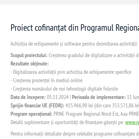
Proiect cofinanțat din Programul Regio
Achiziția de echipamente și software pentru dezvoltarea activității
Scopul proiectului:
Creșterea gradului de digitalizare a activității
Rezultate obținute:
- Digitalizarea activității prin achiziția de echipamente specifice
- Creșterea prezenței în mediul online
- Creșterea numărului de noi tehnologii digitale folosite
Data de începere:
05.11.2024 |
Perioada de implementare:
11 lun
Sprijin financiar UE (FEDR):
415.966,90 lei (din care 353.571,86 le
Program operațional:
PRNE Program Regional Nord-Est, Axa PRNE_P
Detalii suplimentare și oportunități de finanțare găsești pe:
www.re
Pentru informații detaliate despre celelalte programe cofinanțate 