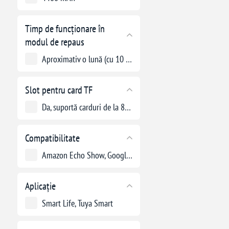
Timp de funcționare în
modul de repaus
Aproximativ o lună (cu 10 treziri pe zi, câte 15 secunde fiecare)
Slot pentru card TF
Da, suportă carduri de la 8 la 64 GB
Compatibilitate
Amazon Echo Show, Google Home Hub
Aplicație
Smart Life, Tuya Smart