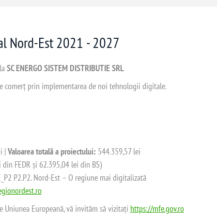
nal Nord-Est 2021 - 2027
 la
SC ENERGO SISTEM DISTRIBUTIE SRL
 de comerț prin implementarea de noi tehnologii digitale.
i |
Valoarea totală a proiectului:
544.359,57 lei
i din FEDR și 62.395,04 lei din BS)
2 P2.P2. Nord-Est – O regiune mai digitalizată
gionordest.ro
de Uniunea Europeană, vă invităm să vizitați
https://mfe.gov.ro