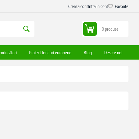
Crează cont
Intră în cont
Favorite
0 produse
roducători
Proiect fonduri europene
Blog
Despre noi