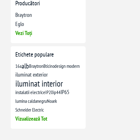
Producători
Braytron
Eglo
Vezi Toți
Etichete populare
alb
16a
Braytron
Bticino
design modern
iluminat exterior
iluminat interior
IP65
instalatii electrice
IP20
ip44
lumina calda
negru
Noark
Schneider Electric
Vizualizează Tot