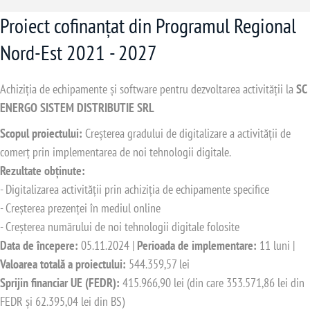
Proiect cofinanțat din Programul Regional
Nord-Est 2021 - 2027
Achiziția de echipamente și software pentru dezvoltarea activității la
SC
ENERGO SISTEM DISTRIBUTIE SRL
Scopul proiectului:
Creșterea gradului de digitalizare a activității de
comerț prin implementarea de noi tehnologii digitale.
Rezultate obținute:
- Digitalizarea activității prin achiziția de echipamente specifice
- Creșterea prezenței în mediul online
- Creșterea numărului de noi tehnologii digitale folosite
Data de începere:
05.11.2024 |
Perioada de implementare:
11 luni |
Valoarea totală a proiectului:
544.359,57 lei
Sprijin financiar UE (FEDR):
415.966,90 lei (din care 353.571,86 lei din
FEDR și 62.395,04 lei din BS)