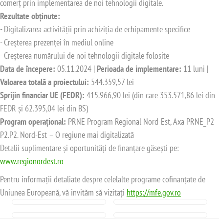
comerț prin implementarea de noi tehnologii digitale.
Rezultate obținute:
- Digitalizarea activității prin achiziția de echipamente specifice
- Creșterea prezenței în mediul online
- Creșterea numărului de noi tehnologii digitale folosite
Data de începere:
05.11.2024 |
Perioada de implementare:
11 luni |
Valoarea totală a proiectului:
544.359,57 lei
Sprijin financiar UE (FEDR):
415.966,90 lei (din care 353.571,86 lei din
FEDR și 62.395,04 lei din BS)
Program operațional:
PRNE Program Regional Nord-Est, Axa PRNE_P2
P2.P2. Nord-Est – O regiune mai digitalizată
Detalii suplimentare și oportunități de finanțare găsești pe:
www.regionordest.ro
Pentru informații detaliate despre celelalte programe cofinanțate de
Uniunea Europeană, vă invităm să vizitați
https://mfe.gov.ro