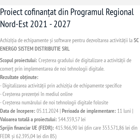
Proiect cofinanțat din Programul Regional
Nord-Est 2021 - 2027
Achiziția de echipamente și software pentru dezvoltarea activității la
SC
ENERGO SISTEM DISTRIBUTIE SRL
Scopul proiectului:
Creșterea gradului de digitalizare a activității de
comerț prin implementarea de noi tehnologii digitale.
Rezultate obținute:
- Digitalizarea activității prin achiziția de echipamente specifice
- Creșterea prezenței în mediul online
- Creșterea numărului de noi tehnologii digitale folosite
Data de începere:
05.11.2024 |
Perioada de implementare:
11 luni |
Valoarea totală a proiectului:
544.359,57 lei
Sprijin financiar UE (FEDR):
415.966,90 lei (din care 353.571,86 lei din
FEDR și 62.395,04 lei din BS)