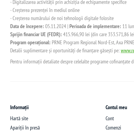
- Digitalizarea activității prin achiziția de echipamente specifice
- Creșterea prezenței în mediul online
- Creșterea numărului de noi tehnologii digitale folosite
Data de începere:
05.11.2024 |
Perioada de implementare:
11 lun
Sprijin financiar UE (FEDR):
415.966,90 lei (din care 353.571,86 le
Program operațional:
PRNE Program Regional Nord-Est, Axa PRNE_P
Detalii suplimentare și oportunități de finanțare găsești pe:
www.re
Pentru informații detaliate despre celelalte programe cofinanțate 
Informații
Contul meu
Hartă site
Cont
Apariții în presă
Comenzi