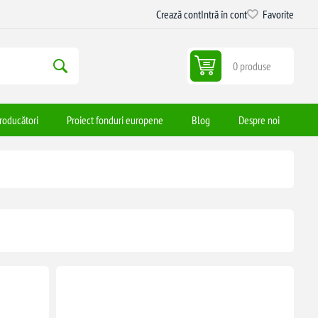
Crează cont
Intră în cont
Favorite
0 produse
roducători
Proiect fonduri europene
Blog
Despre noi