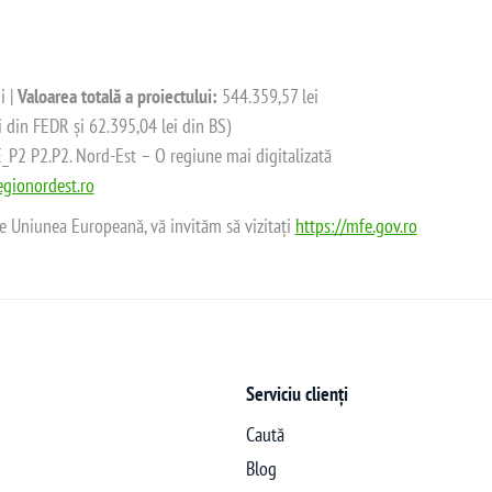
i |
Valoarea totală a proiectului:
544.359,57 lei
i din FEDR și 62.395,04 lei din BS)
2 P2.P2. Nord-Est – O regiune mai digitalizată
gionordest.ro
de Uniunea Europeană, vă invităm să vizitați
https://mfe.gov.ro
Serviciu clienți
Caută
Blog