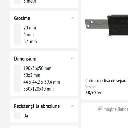
5 metri
Grosime
20 mm
3 mm
6,4 mm
Dimensiuni
190x36x50 mm
30x3 mm
Cutie cu eclisă de separ
44 x 44,2 x 39,4 mm
în stoc
530x120x40 mm
58,50 lei
Rezistență la abraziune
Da