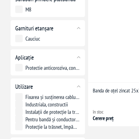
M8
Garnituri etanșare
Cauciuc
Aplicație
Protectie anticoroziva, conductivitate electrica
Utilizare
Banda de oțel zincat 25
Fixarea și susținerea cablurilor electrice
Industriala, constructii
Instalații de protecție la trăsnet și legare la pământ
în stoc
Cerere preț
Pentru bandă și conductor rotund
Protecție la trăsnet, împământare, egalizare de potențial