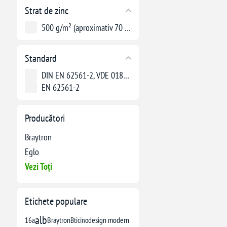
Strat de zinc
500 g/m² (aproximativ 70 µm)
Standard
DIN EN 62561-2, VDE 0185-305
EN 62561-2
Producători
Braytron
Eglo
Vezi Toți
Etichete populare
alb
16a
Braytron
Bticino
design modern