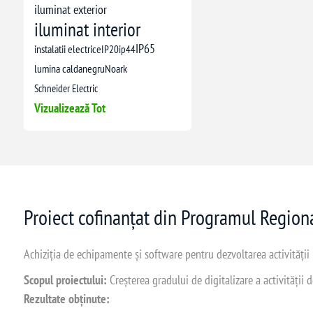
iluminat exterior
iluminat interior
IP65
instalatii electrice
IP20
ip44
lumina calda
negru
Noark
Schneider Electric
Vizualizează Tot
Proiect cofinanțat din Programul Regio
Achiziția de echipamente și software pentru dezvoltarea activității
Scopul proiectului:
Creșterea gradului de digitalizare a activității
Rezultate obținute: