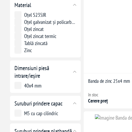
Material
Oțel S235JR
Oțel galvanizat și policarbonat
Oțel zincat
Oțel zincat termic
Tablă zincată
Zinc
Dimensiuni piesă
intrare/ieșire
Banda de zinc 25x4 mm
40x4 mm
în stoc
Cerere preț
Suruburi prindere capac
M5 cu cap cilindric
Suruburi prindere platbandă