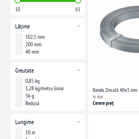
10
61
Lățime
102,5 mm
200 mm
40 mm
Greutate
0,85 kg
1,28 kg/metru liniar
Banda Zincată 40x3 mm
36 g
în stoc
Cerere preț
Redusă
Lungime
10 m