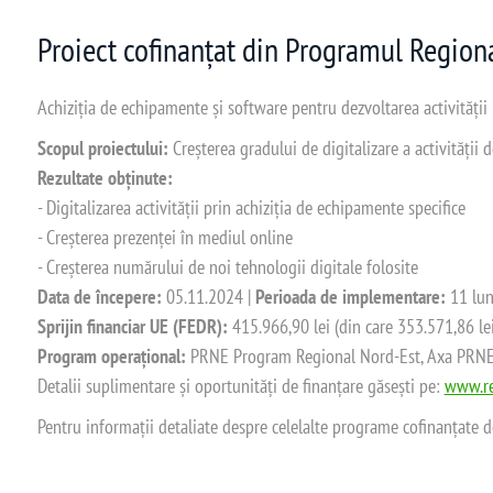
Proiect cofinanțat din Programul Regio
Achiziția de echipamente și software pentru dezvoltarea activității
Scopul proiectului:
Creșterea gradului de digitalizare a activității
Rezultate obținute:
- Digitalizarea activității prin achiziția de echipamente specifice
- Creșterea prezenței în mediul online
- Creșterea numărului de noi tehnologii digitale folosite
Data de începere:
05.11.2024 |
Perioada de implementare:
11 lun
Sprijin financiar UE (FEDR):
415.966,90 lei (din care 353.571,86 le
Program operațional:
PRNE Program Regional Nord-Est, Axa PRNE_P
Detalii suplimentare și oportunități de finanțare găsești pe:
www.re
Pentru informații detaliate despre celelalte programe cofinanțate 