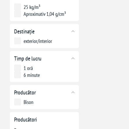
25 kg/m³
Aproximativ 1,04 g/cm³
Destinație
exterior/interior
Timp de lucru
1 oră
6 minute
Producător
Bison
Producători