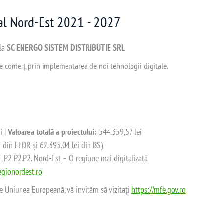
nal Nord-Est 2021 - 2027
 la
SC ENERGO SISTEM DISTRIBUTIE SRL
 de comerț prin implementarea de noi tehnologii digitale.
i |
Valoarea totală a proiectului:
544.359,57 lei
i din FEDR și 62.395,04 lei din BS)
2 P2.P2. Nord-Est – O regiune mai digitalizată
gionordest.ro
de Uniunea Europeană, vă invităm să vizitați
https://mfe.gov.ro