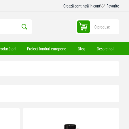
Crează cont
Intră în cont
Favorite
0 produse
roducători
Proiect fonduri europene
Blog
Despre noi