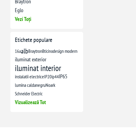
Braytron
Eglo
Vezi Toți
Etichete populare
alb
16a
Braytron
Bticino
design modern
iluminat exterior
iluminat interior
IP65
instalatii electrice
IP20
ip44
lumina calda
negru
Noark
Schneider Electric
Vizualizează Tot