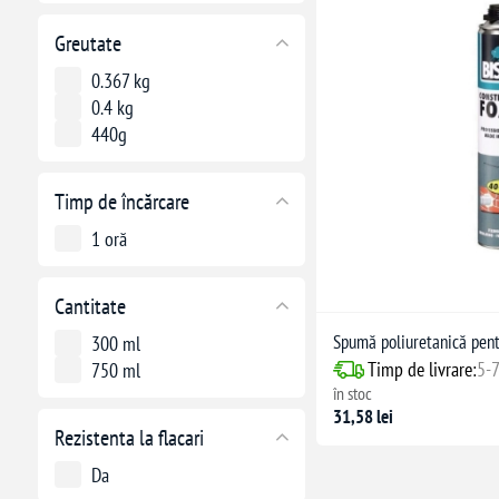
Greutate
0.367 kg
0.4 kg
440g
Timp de încărcare
1 oră
Cantitate
Spumă poliuretanică pent
300 ml
Timp de livrare:
5-7
750 ml
în stoc
31,58 lei
Rezistenta la flacari
Da