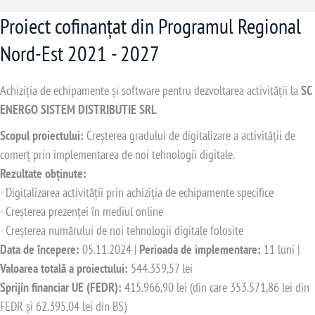
Proiect cofinanțat din Programul Regional
Nord-Est 2021 - 2027
Achiziția de echipamente și software pentru dezvoltarea activității la
SC
ENERGO SISTEM DISTRIBUTIE SRL
Scopul proiectului:
Creșterea gradului de digitalizare a activității de
comerț prin implementarea de noi tehnologii digitale.
Rezultate obținute:
- Digitalizarea activității prin achiziția de echipamente specifice
- Creșterea prezenței în mediul online
- Creșterea numărului de noi tehnologii digitale folosite
Data de începere:
05.11.2024 |
Perioada de implementare:
11 luni |
Valoarea totală a proiectului:
544.359,57 lei
Sprijin financiar UE (FEDR):
415.966,90 lei (din care 353.571,86 lei din
FEDR și 62.395,04 lei din BS)