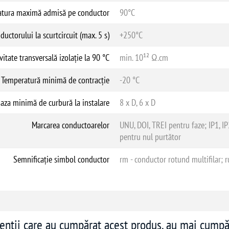
Branșamente de joasă tensiune pentru
tura maximă admisă pe conductor
90°C
Conexiuni aeriene între stâlpi sau p
Montaj pe stâlpi sau pe clădiri în ext
ctorului la scurtcircuit (max. 5 s)
+250°C
Instalații electrice în zone rurale și 
vitate transversală izolație la 90 °C
min. 10¹² Ω.cm
Temperatură minimă de contracție
-20 °C
aza minimă de curbură la instalare
8 x D, 6 x D
Marcarea conductoarelor
UNU, DOI, TREI pentru faze; IP1, IP
pentru nul purtător
Semnificație simbol conductor
rm - conductor rotund multifilar; r
ienții care au cumpărat acest produs, au mai cumpă