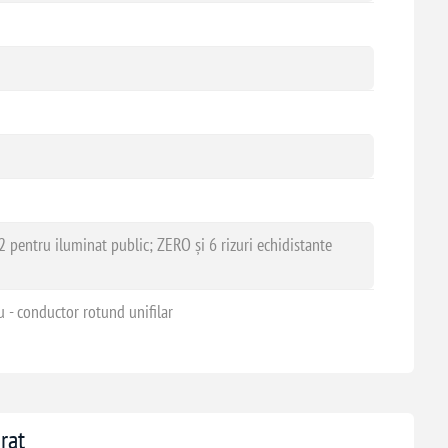
 locuințe și clădiri comerciale
osturi de transformare
erior
urbane
2 pentru iluminat public; ZERO și 6 rizuri echidistante
u - conductor rotund unifilar
rat