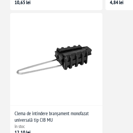
10,65 lei
4,84 lei
Clema de întindere branșament monofazat
universală tip CIB MU
în stoc
12,10 lei