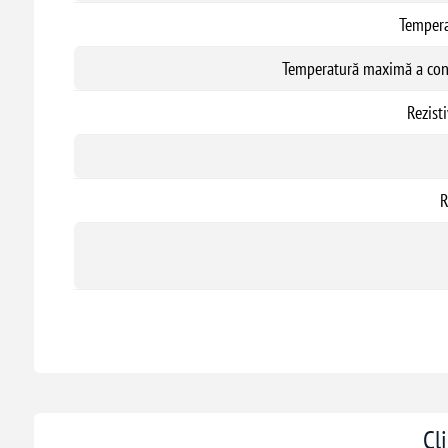
Tempera
Temperatură maximă a condu
Rezisti
R
Cl