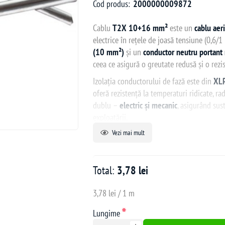
Cod produs:
2000000009872
Cablu
T2X 10+16 mm²
este un
cablu aer
electrice în rețele de joasă tensiune (0,6/1
(10 mm²)
și un
conductor neutru portant
ceea ce asigură o greutate redusă și o rezi
Izolația conductorului de fază este din
XLP
oferă rezistență la temperaturi ridicate, ra
dublu –
electric și mecanic
, asigurând sus
exploatării.
Vezi mai mult
Cablul
T2X 10+16 mm²
este ideal pentru 
locuințe sau clădiri industriale, oferind
sig
Total:
3,78 lei
Caracteristici tehnice:
3,78 lei / 1 m
Tip:
T2X
*
Număr conductoare:
1 fază izolată 
Lungime
Secțiune conductoare:
10 mm² (fază