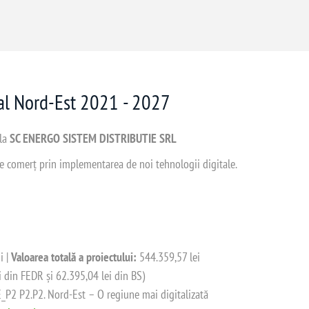
nal Nord-Est 2021 - 2027
 la
SC ENERGO SISTEM DISTRIBUTIE SRL
 de comerț prin implementarea de noi tehnologii digitale.
i |
Valoarea totală a proiectului:
544.359,57 lei
i din FEDR și 62.395,04 lei din BS)
2 P2.P2. Nord-Est – O regiune mai digitalizată