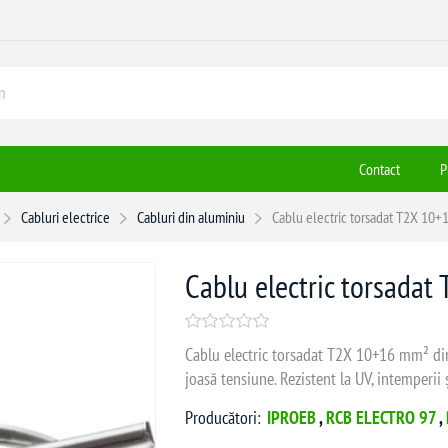
Contact
P
Cabluri electrice
Cabluri din aluminiu
Cablu electric torsadat T2X 10
Cablu electric torsada
Cablu electric torsadat T2X 10+16 mm² din 
joasă tensiune. Rezistent la UV, intemperii ș
Producători:
IPROEB
,
RCB ELECTRO 97
,