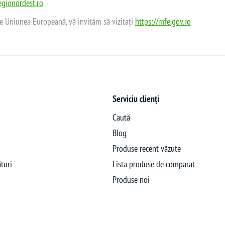
gionordest.ro
de Uniunea Europeană, vă invităm să vizitați
https://mfe.gov.ro
Serviciu clienți
Caută
Blog
Produse recent văzute
turi
Lista produse de comparat
Produse noi