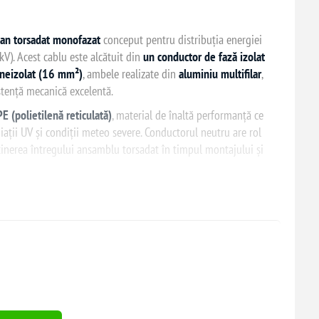
ian torsadat monofazat
conceput pentru distribuția energiei
 kV). Acest cablu este alcătuit din
un conductor de fază izolat
 neizolat (16 mm²)
, ambele realizate din
aluminiu multifilar
,
stență mecanică excelentă.
E (polietilenă reticulată)
, material de înaltă performanță ce
diații UV și condiții meteo severe. Conductorul neutru are rol
tinerea întregului ansamblu torsadat în timpul montajului și
branșamente electrice aeriene, distribuția energiei către
uranță și durabilitate
pe termen lung.
+ 1 neutru portant
) + 16 mm² (neutru)