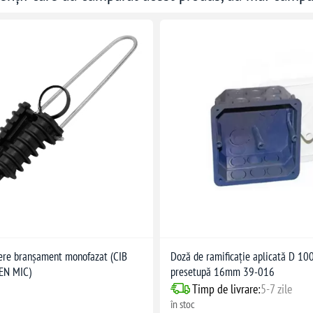
ere branșament monofazat (CIB
Doză de ramificație aplicată D 10
N MIC)
presetupă 16mm 39-016
Timp de livrare:
5-7 zile
în stoc