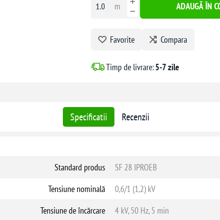
m
ADAUGĂ ÎN C
Material conductoare:
Aluminiu multi
Izolație fază:
XLPE (polietilenă retic
Conductor neutru:
Aluminiu neizolat
Favorite
Compara
Tensiune nominală:
0,6 / 1 kV
Temperatura maximă a conductorulu
Timp de livrare:
5-7 zile
Temperatura minimă de instalare:
-2
Rază minimă de curbură:
10 × diame
Rezistență la:
Radiații UV și ploi acide
Specificatii
Recenzii
Îngheț, vânt și solicitări mecan
Corodare și abraziune
Norme de conformitate:
SR EN 5048
Standard produs
SF 28 IPROEB
Tensiune nominală
Aplicații recomandate:
0,6/1 (1,2) kV
Tensiune de încărcare
4 kV, 50 Hz, 5 min
Rețele aeriene de distribuție 0,6/1 