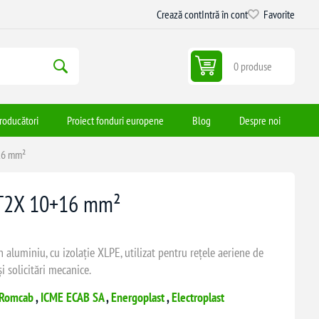
Crează cont
Intră în cont
Favorite
0 produse
roducători
Proiect fonduri europene
Blog
Despre noi
+16 mm²
t T2X 10+16 mm²
aluminiu, cu izolație XLPE, utilizat pentru rețele aeriene de
i solicitări mecanice.
Romcab
,
ICME ECAB SA
,
Energoplast
,
Electroplast