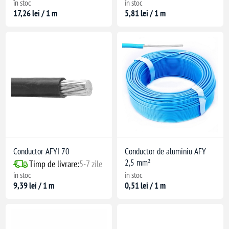
în stoc
în stoc
17,26 lei / 1 m
5,81 lei / 1 m
re)
are: -10°C
Conductor AFYI 70
Conductor de aluminiu AFY
2,5 mm²
Timp de livrare:
5-7 zile
în stoc
în stoc
9,39 lei / 1 m
0,51 lei / 1 m