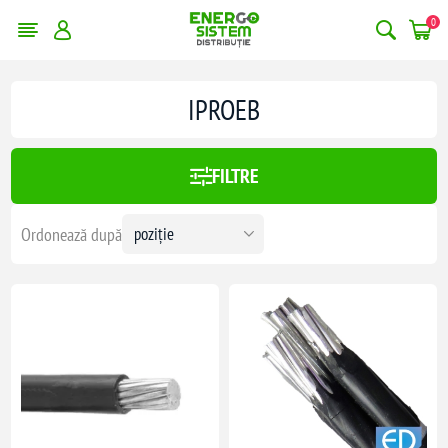
0
erge filtrele
IPROEB
:
367,00 lei
FILTRE
367
Ordonează după