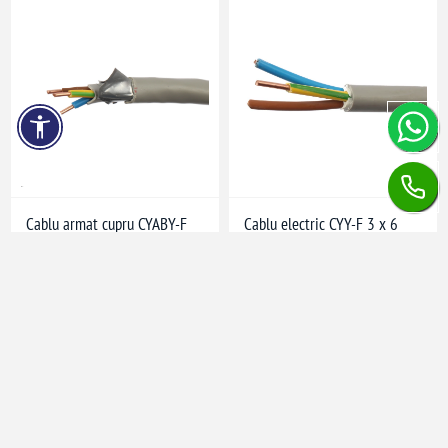
Cablu armat cupru CYABY-F
Cablu electric CYY-F 3 x 6
3x6 mm²
mm², cupru
în stoc
în stoc
21,80 lei / 1 m
16,49 lei / 1 m