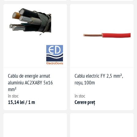
uridice
Cablu de energie armat
Cablu electric FY 2,5 mm²,
aluminiu AC2XABY 5x16
roșu, 100m
mm²
în stoc
în stoc
15,14 lei / 1 m
Cerere preț
i