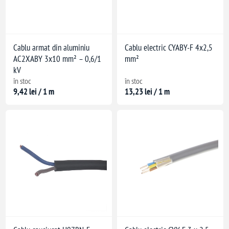
Cablu armat din aluminiu
Cablu electric CYABY-F 4x2,5
AC2XABY 3x10 mm² – 0,6/1
mm²
kV
în stoc
în stoc
9,42 lei / 1 m
13,23 lei / 1 m