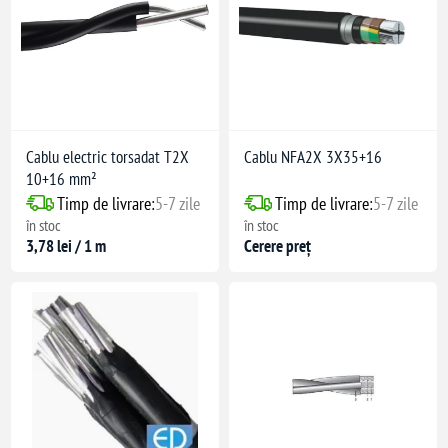
agarea flăcării
Cablu electric torsadat T2X
Cablu NFA2X 3X35+16
10+16 mm²
Timp de livrare:
5-7 zile
Timp de livrare:
5-7 zile
în stoc
în stoc
3,78 lei / 1 m
Cerere preț
ulticonductor)
ri multiconductoare
zări staționare