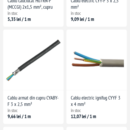
Cablu cauciucat H07RN-F
Cablu electric CYY-F 3 x 2,5
(MCCGI) 2x1,5 mm², cupru
mm²
în stoc
în stoc
5,35 lei / 1 m
9,09 lei / 1 m
Cablu armat din cupru CYABY-
Cablu electric ignifug CYYF 3
F 3 x 2,5 mm²
x 4 mm²
în stoc
în stoc
9,66 lei / 1 m
12,07 lei / 1 m