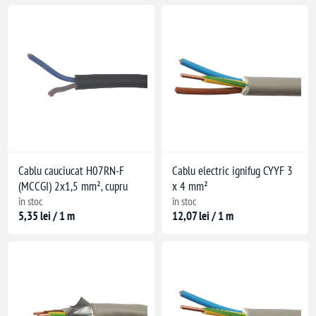
Cablu cauciucat H07RN-F
Cablu electric ignifug CYYF 3
(MCCGI) 2x1,5 mm², cupru
x 4 mm²
în stoc
în stoc
are: -10°C
5,35 lei / 1 m
12,07 lei / 1 m