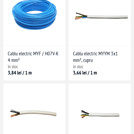
 portocalie
Cablu electric MYF / H07V-K
Cablu electric MYYM 3x1
4 mm²
mm², cupru
în stoc
în stoc
3,84 lei / 1 m
3,66 lei / 1 m
i
agarea flăcării