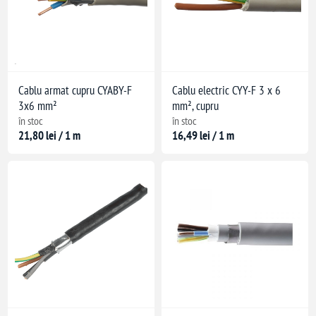
Cablu armat cupru CYABY-F
Cablu electric CYY-F 3 x 6
3x6 mm²
mm², cupru
în stoc
în stoc
21,80 lei / 1 m
16,49 lei / 1 m