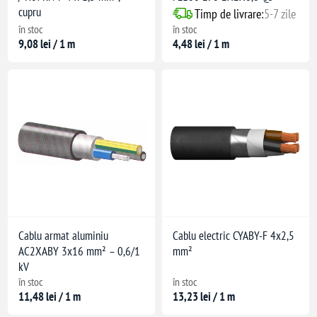
cupru
Timp de livrare:
5-7 zile
în stoc
în stoc
9,08 lei / 1 m
4,48 lei / 1 m
Cablu armat aluminiu
Cablu electric CYABY-F 4x2,5
AC2XABY 3x16 mm² – 0,6/1
mm²
kV
în stoc
în stoc
11,48 lei / 1 m
13,23 lei / 1 m