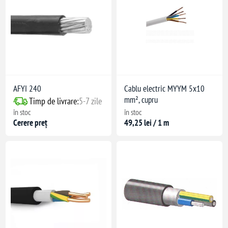
re)
are: -10°C
AFYI 240
Cablu electric MYYM 5x10
mm², cupru
Timp de livrare:
5-7 zile
în stoc
în stoc
Cerere preț
49,25 lei / 1 m