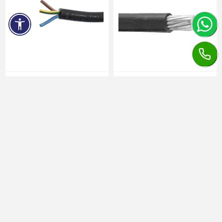
Cablu electric flexibil MCCGI
Conductor electric AFYI 10
3x2,5 mm² cu manta de
mm²
cauciuc
în stoc
în stoc
11,01 lei / 1 m
1,32 lei / 1 m