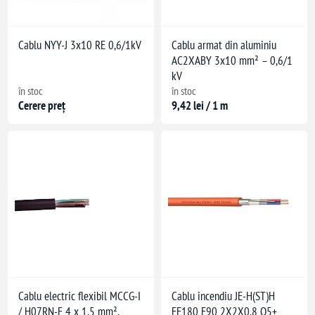
Cablu NYY-J 3x10 RE 0,6/1kV
Cablu armat din aluminiu
AC2XABY 3x10 mm² – 0,6/1
kV
în stoc
în stoc
Cerere preț
9,42 lei / 1 m
Cablu electric flexibil MCCG-I
Cablu incendiu JE-H(ST)H
/ H07RN-F 4 x 1,5 mm²,
FE180 E90 2X2X0,8 Q5+