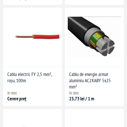
Cablu electric FY 2,5 mm²,
Cablu de energie armat
roșu, 100m
aluminiu AC2XABY 5x25
mm²
în stoc
în stoc
Cerere preț
23,73 lei / 1 m