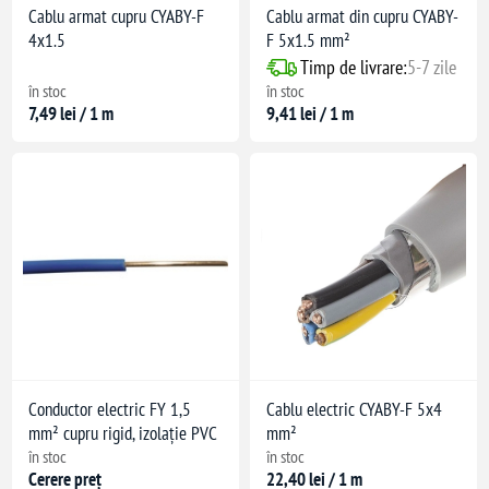
Cablu armat cupru CYABY-F
Cablu armat din cupru CYABY-
4x1.5
F 5x1.5 mm²
Timp de livrare:
5-7 zile
în stoc
în stoc
7,49 lei / 1 m
9,41 lei / 1 m
Conductor electric FY 1,5
Cablu electric CYABY-F 5x4
mm² cupru rigid, izolație PVC
mm²
în stoc
în stoc
Cerere preț
22,40 lei / 1 m