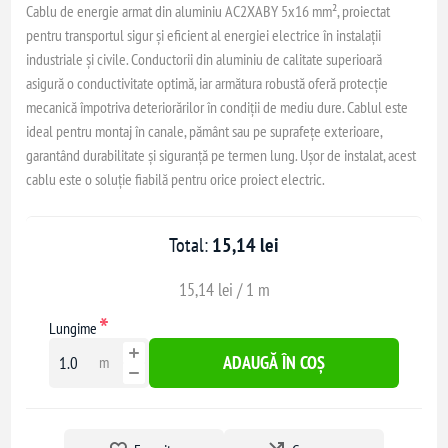
Cablu de energie armat din aluminiu AC2XABY 5x16 mm², proiectat
pentru transportul sigur și eficient al energiei electrice în instalații
industriale și civile. Conductorii din aluminiu de calitate superioară
asigură o conductivitate optimă, iar armătura robustă oferă protecție
mecanică împotriva deteriorărilor în condiții de mediu dure. Cablul este
ideal pentru montaj în canale, pământ sau pe suprafețe exterioare,
garantând durabilitate și siguranță pe termen lung. Ușor de instalat, acest
cablu este o soluție fiabilă pentru orice proiect electric.
Total:
15,14 lei
15,14 lei / 1 m
*
Lungime
ADAUGĂ ÎN COȘ
m