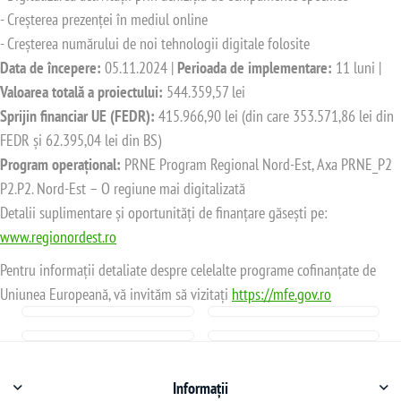
- Creșterea prezenței în mediul online
- Creșterea numărului de noi tehnologii digitale folosite
Data de începere:
05.11.2024 |
Perioada de implementare:
11 luni |
Valoarea totală a proiectului:
544.359,57 lei
Sprijin financiar UE (FEDR):
415.966,90 lei (din care 353.571,86 lei din
FEDR și 62.395,04 lei din BS)
Program operațional:
PRNE Program Regional Nord-Est, Axa PRNE_P2
P2.P2. Nord-Est – O regiune mai digitalizată
Detalii suplimentare și oportunități de finanțare găsești pe:
www.regionordest.ro
Pentru informații detaliate despre celelalte programe cofinanțate de
Uniunea Europeană, vă invităm să vizitați
https://mfe.gov.ro
Informații