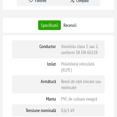
Favorite
Compara
Specificatii
Recenzii
Conductor
Aluminiu clasa 1 sau 2,
conform SR EN 60228
Izolat
Polietilenă reticulată
(XLPE)
Armătură
Benzi de oțel zincate sau
nezincate
Manta
PVC de culoare neagră
Tensiune nominală
0,6/1 kV