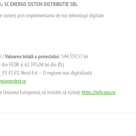
 la
SC ENERGO SISTEM DISTRIBUTIE SRL
 de comerț prin implementarea de noi tehnologii digitale.
i |
Valoarea totală a proiectului:
544.359,57 lei
i din FEDR și 62.395,04 lei din BS)
2 P2.P2. Nord-Est – O regiune mai digitalizată
gionordest.ro
de Uniunea Europeană, vă invităm să vizitați
https://mfe.gov.ro