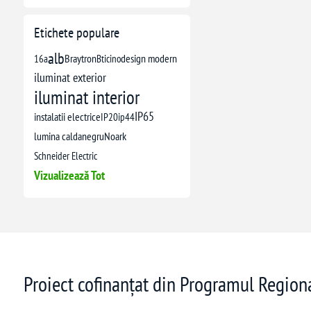
Etichete populare
alb
16a
Braytron
Bticino
design modern
iluminat exterior
iluminat interior
IP65
instalatii electrice
IP20
ip44
lumina calda
negru
Noark
Schneider Electric
Vizualizează Tot
Proiect cofinanțat din Programul Regio