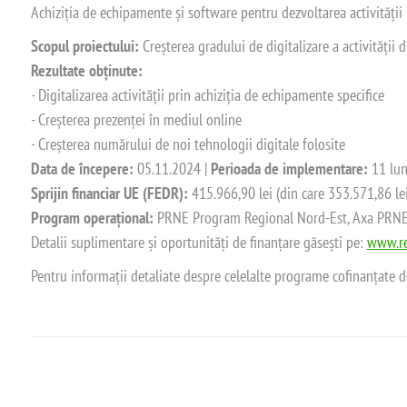
Achiziția de echipamente și software pentru dezvoltarea activității
Scopul proiectului:
Creșterea gradului de digitalizare a activității
Rezultate obținute:
- Digitalizarea activității prin achiziția de echipamente specifice
- Creșterea prezenței în mediul online
- Creșterea numărului de noi tehnologii digitale folosite
Data de începere:
05.11.2024 |
Perioada de implementare:
11 lun
Sprijin financiar UE (FEDR):
415.966,90 lei (din care 353.571,86 le
Program operațional:
PRNE Program Regional Nord-Est, Axa PRNE_P
Detalii suplimentare și oportunități de finanțare găsești pe:
www.re
Pentru informații detaliate despre celelalte programe cofinanțate 