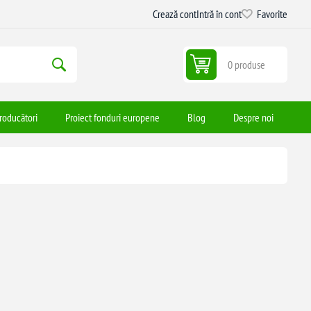
Crează cont
Intră în cont
Favorite
0 produse
roducători
Proiect fonduri europene
Blog
Despre noi