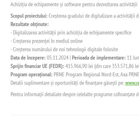
Achiziția de echipamente și software pentru dezvoltarea activității
Scopul proiectului:
Creșterea gradului de digitalizare a activității
Rezultate obținute:
- Digitalizarea activității prin achiziția de echipamente specifice
- Creșterea prezenței în mediul online
- Creșterea numărului de noi tehnologii digitale folosite
Data de începere:
05.11.2024 |
Perioada de implementare:
11 lun
Sprijin financiar UE (FEDR):
415.966,90 lei (din care 353.571,86 le
Program operațional:
PRNE Program Regional Nord-Est, Axa PRNE_P
Detalii suplimentare și oportunități de finanțare găsești pe:
www.re
Pentru informații detaliate despre celelalte programe cofinanțate 