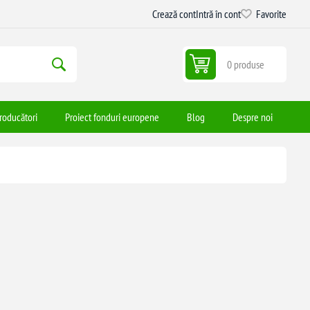
Crează cont
Intră în cont
Favorite
0 produse
roducători
Proiect fonduri europene
Blog
Despre noi