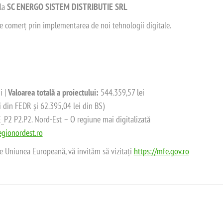
 la
SC ENERGO SISTEM DISTRIBUTIE SRL
 de comerț prin implementarea de noi tehnologii digitale.
i |
Valoarea totală a proiectului:
544.359,57 lei
i din FEDR și 62.395,04 lei din BS)
2 P2.P2. Nord-Est – O regiune mai digitalizată
gionordest.ro
de Uniunea Europeană, vă invităm să vizitați
https://mfe.gov.ro