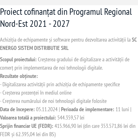
Proiect cofinanțat din Programul Regional
Nord-Est 2021 - 2027
Achiziția de echipamente și software pentru dezvoltarea activității la
SC
ENERGO SISTEM DISTRIBUTIE SRL
Scopul proiectului:
Creșterea gradului de digitalizare a activității de
comerț prin implementarea de noi tehnologii digitale.
Rezultate obținute:
- Digitalizarea activității prin achiziția de echipamente specifice
- Creșterea prezenței în mediul online
- Creșterea numărului de noi tehnologii digitale folosite
Data de începere:
05.11.2024 |
Perioada de implementare:
11 luni |
Valoarea totală a proiectului:
544.359,57 lei
Sprijin financiar UE (FEDR):
415.966,90 lei (din care 353.571,86 lei din
FEDR și 62.395,04 lei din BS)