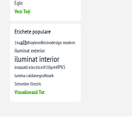
Eglo
Vezi Toți
Etichete populare
alb
16a
Braytron
Bticino
design modern
iluminat exterior
iluminat interior
IP65
instalatii electrice
IP20
ip44
lumina calda
negru
Noark
Schneider Electric
Vizualizează Tot