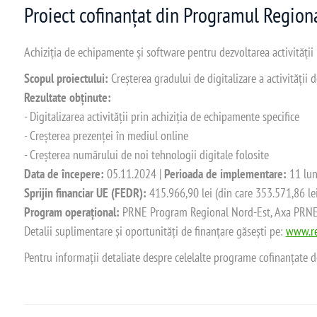
Proiect cofinanțat din Programul Regio
Achiziția de echipamente și software pentru dezvoltarea activității
Scopul proiectului:
Creșterea gradului de digitalizare a activității
Rezultate obținute:
- Digitalizarea activității prin achiziția de echipamente specifice
- Creșterea prezenței în mediul online
- Creșterea numărului de noi tehnologii digitale folosite
Data de începere:
05.11.2024 |
Perioada de implementare:
11 lun
Sprijin financiar UE (FEDR):
415.966,90 lei (din care 353.571,86 le
Program operațional:
PRNE Program Regional Nord-Est, Axa PRNE_P
Detalii suplimentare și oportunități de finanțare găsești pe:
www.re
Pentru informații detaliate despre celelalte programe cofinanțate 