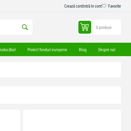
Crează cont
Intră în cont
Favorite
0 produse
roducători
Proiect fonduri europene
Blog
Despre noi