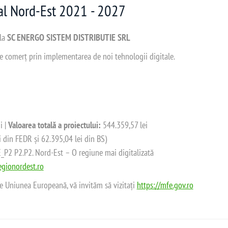
nal Nord-Est 2021 - 2027
 la
SC ENERGO SISTEM DISTRIBUTIE SRL
 de comerț prin implementarea de noi tehnologii digitale.
i |
Valoarea totală a proiectului:
544.359,57 lei
i din FEDR și 62.395,04 lei din BS)
2 P2.P2. Nord-Est – O regiune mai digitalizată
gionordest.ro
de Uniunea Europeană, vă invităm să vizitați
https://mfe.gov.ro