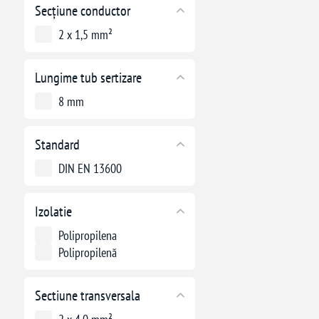
Secțiune conductor
2 x 1,5 mm²
Lungime tub sertizare
8 mm
Standard
DIN EN 13600
Izolatie
Polipropilena
Polipropilenă
Sectiune transversala