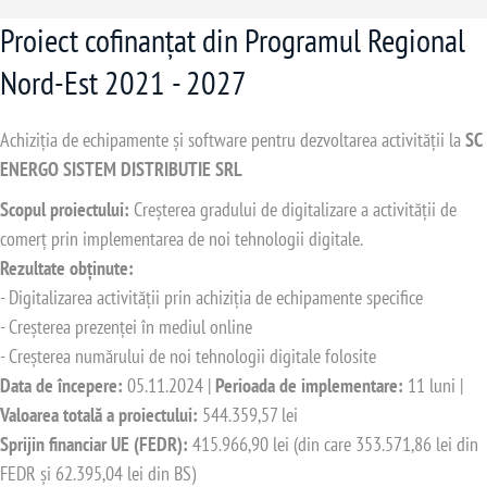
Proiect cofinanțat din Programul Regional
Nord-Est 2021 - 2027
Achiziția de echipamente și software pentru dezvoltarea activității la
SC
ENERGO SISTEM DISTRIBUTIE SRL
Scopul proiectului:
Creșterea gradului de digitalizare a activității de
comerț prin implementarea de noi tehnologii digitale.
Rezultate obținute:
- Digitalizarea activității prin achiziția de echipamente specifice
- Creșterea prezenței în mediul online
- Creșterea numărului de noi tehnologii digitale folosite
Data de începere:
05.11.2024 |
Perioada de implementare:
11 luni |
Valoarea totală a proiectului:
544.359,57 lei
Sprijin financiar UE (FEDR):
415.966,90 lei (din care 353.571,86 lei din
FEDR și 62.395,04 lei din BS)