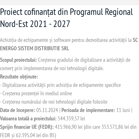
Proiect cofinanțat din Programul Regional
Nord-Est 2021 - 2027
Achiziția de echipamente și software pentru dezvoltarea activității la
SC
ENERGO SISTEM DISTRIBUTIE SRL
Scopul proiectului:
Creșterea gradului de digitalizare a activității de
comerț prin implementarea de noi tehnologii digitale.
Rezultate obținute:
- Digitalizarea activității prin achiziția de echipamente specifice
- Creșterea prezenței în mediul online
- Creșterea numărului de noi tehnologii digitale folosite
Data de începere:
05.11.2024 |
Perioada de implementare:
11 luni |
Valoarea totală a proiectului:
544.359,57 lei
Sprijin financiar UE (FEDR):
415.966,90 lei (din care 353.571,86 lei din
FEDR și 62.395,04 lei din BS)