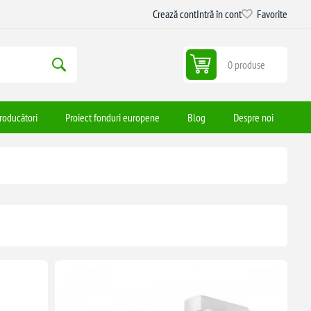
Crează cont
Intră în cont
Favorite
0 produse
roducători
Proiect fonduri europene
Blog
Despre noi