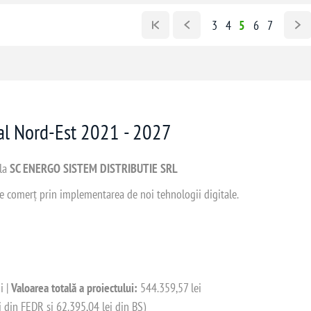
3
4
5
6
7
nal Nord-Est 2021 - 2027
 la
SC ENERGO SISTEM DISTRIBUTIE SRL
 de comerț prin implementarea de noi tehnologii digitale.
i |
Valoarea totală a proiectului:
544.359,57 lei
i din FEDR și 62.395,04 lei din BS)