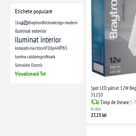
Etichete populare
alb
16a
Braytron
Bticino
design modern
iluminat exterior
iluminat interior
IP65
instalatii electrice
IP20
ip44
lumina calda
negru
Noark
Schneider Electric
Vizualizează Tot
Spot LED pătrat 12W Be
31210
Timp de livrare:
5-7
în stoc
27,23 lei