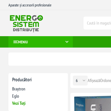
Aparate și accesorii profesionale
MENIU
Producători
Afișează
Ordone
Braytron
Eglo
Vezi Toți