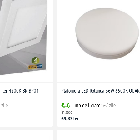
ghler 4200K BR-BP04-
Plafonieră LED Rotundă 36W 6500K QUA
 zile
Timp de livrare:
5-7 zile
în stoc
69,82 lei