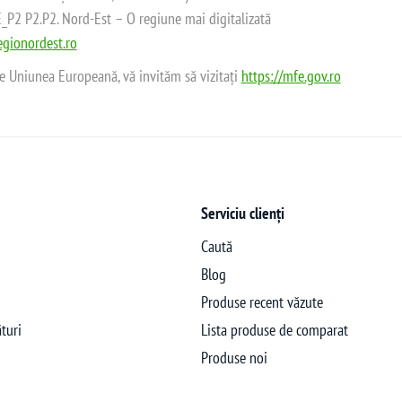
2 P2.P2. Nord-Est – O regiune mai digitalizată
gionordest.ro
de Uniunea Europeană, vă invităm să vizitați
https://mfe.gov.ro
Serviciu clienți
Caută
Blog
Produse recent văzute
turi
Lista produse de comparat
Produse noi