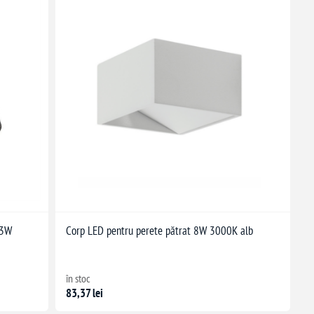
x3W
Corp LED pentru perete pătrat 8W 3000K alb
în stoc
83,37 lei