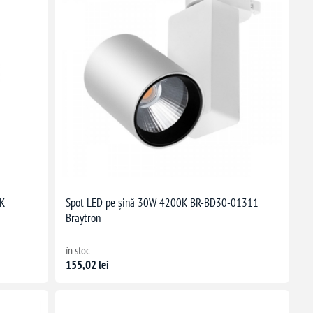
RK
Spot LED pe șină 30W 4200K BR-BD30-01311
Braytron
în stoc
155,02 lei